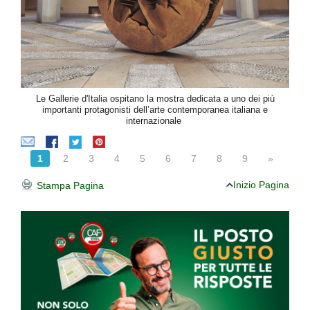
Le Gallerie d'Italia ospitano la mostra dedicata a uno dei più
importanti protagonisti dell’arte contemporanea italiana e
internazionale
1
2
3
4
5
6
7
8
9
»
Inizio Pagina
Stampa Pagina