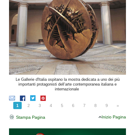
Le Gallerie d'Italia ospitano la mostra dedicata a uno dei più
importanti protagonisti dell’arte contemporanea italiana e
internazionale
1
2
3
4
5
6
7
8
9
»
Inizio Pagina
Stampa Pagina