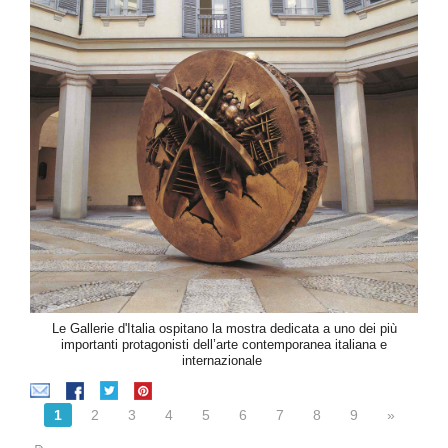
Le Gallerie d'Italia ospitano la mostra dedicata a uno dei più
importanti protagonisti dell’arte contemporanea italiana e
internazionale
1
2
3
4
5
6
7
8
9
»