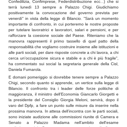
Confedilizia, Confimprese, Federdistribuzione ecc...) che si
terrà lunedì 13 sempre a Palazzo Chigi. Giudichiamo
positivamente la convocazione del governo prevista per
venerdì" in vista della legge di Bilancio. "Sarà un momento
importante di confronto, in cui porteremo le nostre proposte
per tutelare lavoratrici e lavoratori, salari e pensioni, e per
rafforzare la coesione sociale del Paese. Riteniamo che la
manovra rappresenti il primo tassello di quel patto della
responsabilità che vogliamo costruire insieme alle istituzioni e
alle parti sociali, per dare risposte concrete a chi lavora, a chi
cerca un'occupazione sicura e stabile e a chi è più fragile",
ha commentato sui social la segretaria generale della Cisl,
Daniela Fumarola.
E domani pomeriggio si dovrebbe tenere sempre a Palazzo
Chigi, secondo quanto si apprende, un vertice sulla legge di
Bilancio. Il confronto tra i leader delle forze politiche di
maggioranza, il ministro dell'Economia Giancarlo Giorgetti e
la presidente del Consiglio Giorgia Meloni, servirà, dopo il
varo del Dpfp, a fare un punto sulle misure da inserire nella
prossima manovra. In attesa dell’incontra con le parti sociali,
sono iniziate audizione alle commissioni riunite di Camera e
Senato a Palazzo Madama nell'ambito dell'esame