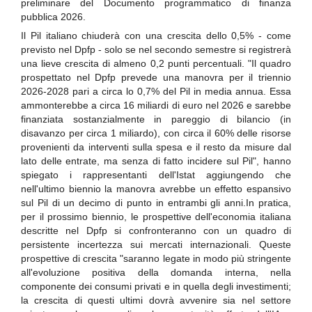
preliminare del Documento programmatico di finanza
pubblica 2026.
Il Pil italiano chiuderà con una crescita dello 0,5% - come
previsto nel Dpfp - solo se nel secondo semestre si registrerà
una lieve crescita di almeno 0,2 punti percentuali. "Il quadro
prospettato nel Dpfp prevede una manovra per il triennio
2026-2028 pari a circa lo 0,7% del Pil in media annua. Essa
ammonterebbe a circa 16 miliardi di euro nel 2026 e sarebbe
finanziata sostanzialmente in pareggio di bilancio (in
disavanzo per circa 1 miliardo), con circa il 60% delle risorse
provenienti da interventi sulla spesa e il resto da misure dal
lato delle entrate, ma senza di fatto incidere sul Pil", hanno
spiegato i rappresentanti dell'Istat aggiungendo che
nell'ultimo biennio la manovra avrebbe un effetto espansivo
sul Pil di un decimo di punto in entrambi gli anni.In pratica,
per il prossimo biennio, le prospettive dell'economia italiana
descritte nel Dpfp si confronteranno con un quadro di
persistente incertezza sui mercati internazionali. Queste
prospettive di crescita "saranno legate in modo più stringente
all'evoluzione positiva della domanda interna, nella
componente dei consumi privati e in quella degli investimenti;
la crescita di questi ultimi dovrà avvenire sia nel settore