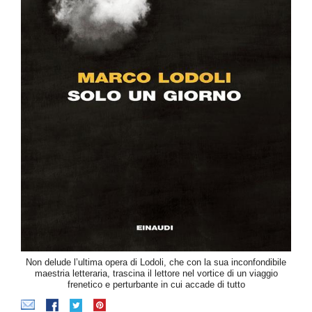
Non delude l’ultima opera di Lodoli, che con la sua inconfondibile
maestria letteraria, trascina il lettore nel vortice di un viaggio
frenetico e perturbante in cui accade di tutto