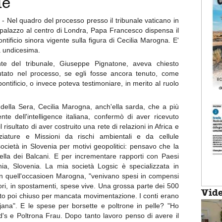
le
 - Nel quadro del processo presso il tribunale vaticano in
 palazzo al centro di Londra, Papa Francesco dispensa il
tificio sinora vigente sulla figura di Cecilia Marogna. E'
a undicesima.
nte del tribunale, Giuseppe Pignatone, aveva chiesto
utato nel processo, se egli fosse ancora tenuto, come
ontificio, o invece poteva testimoniare, in merito al ruolo
 della Sera, Cecilia Marogna, anch'ella sarda, che a più
e dell'intelligence italiana, confermò di aver ricevuto
risultato di aver costruito una rete di relazioni in Africa e
ature e Missioni da rischi ambientali e da cellule
società in Slovenia per motivi geopolitici: pensavo che la
ella dei Balcani. E per incrementare rapporti con Paesi
a, Slovenia. La mia società Logsic è specializzata in
 in quell'occasioen Marogna, "venivano spesi in compensi
tori, in spostamenti, spese vive. Una grossa parte dei 500
Vid
nto poi chiuso per mancata movimentazione. I conti erano
bjana". E le spese per borsette e poltrone in pelle? "Ho
Tod's e Poltrona Frau. Dopo tanto lavoro penso di avere il