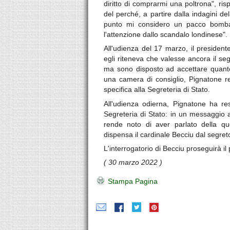
diritto di comprarmi una poltrona", r
del perché, a partire dalla indagini del
punto mi considero un pacco bomba.
l'attenzione dallo scandalo londinese".
All'udienza del 17 marzo, il presiden
egli riteneva che valesse ancora il seg
ma sono disposto ad accettare quanto 
una camera di consiglio, Pignatone r
specifica alla Segreteria di Stato.
All'udienza odierna, Pignatone ha re
Segreteria di Stato: in un messaggio a 
rende noto di aver parlato della q
dispensa il cardinale Becciu dal segreto
L'interrogatorio di Becciu proseguirà il
( 30 marzo 2022 )
Stampa Pagina