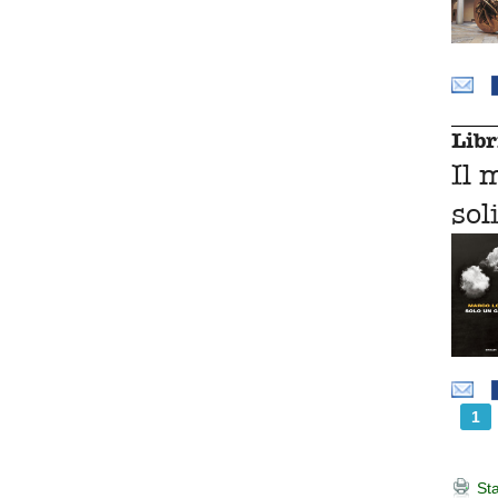
Libr
Il 
sol
1
Sta