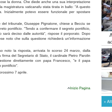
ispose la donna. Che diede anche una sua interpretazione
la magistratura vaticanafu stata tirata in ballo: "A questo
 Inizialmente potevo essere funzionale per spostare
te del tribunale, Giuseppe Pignatone, chiese a Becciu se
reto pontificio. "Tendo a confermare il segreto pontificio,
sarà deciso dalle autorità", rispose il porporato. Dopo
A
ese noto che sulla questione richiederà un'informazione
a
so noto la risposta, arrivata lo scorso 24 marzo, dalla
firma del Segretario di Stato, il cardinale Pietro Parolin
uestione direttamente con papa Francesco, "e il papa
 pontificio".
 prossimo 7 aprile.
Inizio Pagina
+
Al