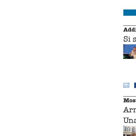
Addi
Si 
Mos
Ar
Una