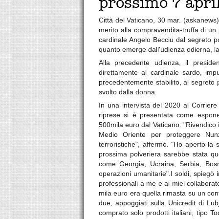
prossimo 7 apri
Città del Vaticano, 30 mar. (askanews)
merito alla compravendita-truffa di un
cardinale Angelo Becciu dal segreto pon
quanto emerge dall'udienza odierna, l
Alla precedente udienza, il preside
direttamente al cardinale sardo, imp
precedentemente stabilito, al segreto p
svolto dalla donna.
In una intervista del 2020 al Corriere
riprese si è presentata come esponent
500mila euro dal Vaticano: "Rivendico il 
Medio Oriente per proteggere Nunzi
terroristiche", affermò. "Ho aperto la 
prossima polveriera sarebbe stata qu
come Georgia, Ucraina, Serbia, Bosni
operazioni umanitarie".I soldi, spiegò
professionali a me e ai miei collabora
mila euro era quella rimasta su un co
due, appoggiati sulla Unicredit di Lu
comprato solo prodotti italiani, tipo 