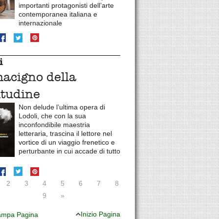
importanti protagonisti dell’arte
contemporanea italiana e
internazionale
i
macigno della
itudine
Non delude l’ultima opera di
Lodoli, che con la sua
inconfondibile maestria
letteraria, trascina il lettore nel
vortice di un viaggio frenetico e
perturbante in cui accade di tutto
2
3
4
5
6
7
8
9
»
Inizio Pagina
mpa Pagina