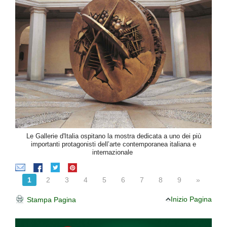
Le Gallerie d'Italia ospitano la mostra dedicata a uno dei più
importanti protagonisti dell’arte contemporanea italiana e
internazionale
1
2
3
4
5
6
7
8
9
»
Inizio Pagina
Stampa Pagina