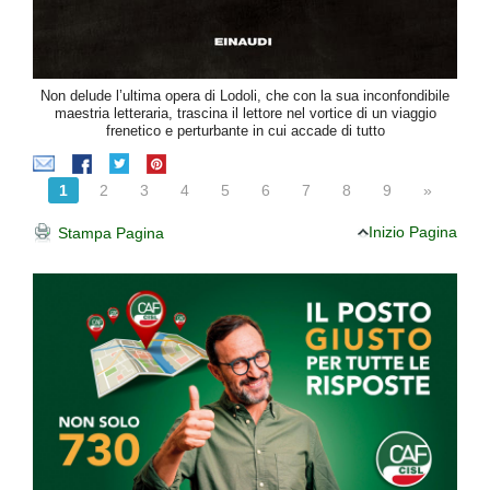
Non delude l’ultima opera di Lodoli, che con la sua inconfondibile
maestria letteraria, trascina il lettore nel vortice di un viaggio
frenetico e perturbante in cui accade di tutto
1
2
3
4
5
6
7
8
9
»
Inizio Pagina
Stampa Pagina