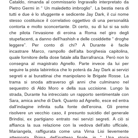
Cataldo, rimanda al commissario Ingravallo interpretato da
Pietro Germi in “ Un maledetto imbroglio”. La bestia nera di
tutti e due è lo sfuggente e sedicente Jay Dark, il cui nome
stesso costituisce il correlativo oggettivo di una personalità
contorta e molto sconcertante. Di certo, su di lui si sa solo
che pilota l’invasione di eroina a Roma nel giro degli
stupefacenti, a danno dell’hashish e delle cosiddette “ droghe
leggere”. Per conto di chi? A Durante è facile
incastrare Marco, rampollo dell’alta borghesia capitolina,
quale fornitore della dose fatale alla Barrafranca. Però non lo
consegna al magistrato Agnello. Parte invece da lui per
seguire la pista labirintica che lo poterà da Jay Dark ai servizi
segreti e ai burattinai che manipolano le Brigate Rosse. La
trama si snoda attraverso gli anni che culminano nel
sequestro di Aldo Moro e della sua uccisione. Lungo la
strada, Durante ha intrecciato un rapporto sentimentale con
Sara, amica anche di Dark. Quanto ad Agnello, esce ed entra
dall’indagine infinita sulla fonte dell’eroina. Gli preme
risolvere un vecchio caso, il presunto suicidio del generale
Brindisi, ex partigiano entrato nei servizi segreti. A ciò si
affianca la sua relazione con la vedova dell’alto ufficiale,
Mariangela, raffigurata come una Virna Lisi lievemente
attempata. Prima dell’inatteso finale, in “ Una storia