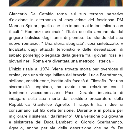
Giancarlo De Cataldo torna sul suo terreno narrativo
d’elezione in alternanza al cozy crime del fascinoso PM
Manrico Spinori, quello che l’ha imposto ai lettori italiano con
il cult “ Romanzo criminale”: l’Italia occulta ammantata dal
grigiore balistico degli anni di piombo. Lo sfondo del suo
nuovo romanzo, “ Una storia sbagliata”, così sintetizzato: «
Incalzata dagli attacchi terroristici e dalle devastazioni di
sabato pomeriggio segnata dalla guerra fra i giovani rossi e i
giovani neri, Roma era diventata una metropoli isterica » .
L’inizio risale al 1974. Viene trovata morta per overdose di
eroina, con una siringa infilata del braccio, Lucia Barrafranca,
siciliana, ventiduenne, iscritta alla facoltà di Filosofia. Per una
sincronicità junghiana, ha avuto una relazione con il
trentenne vicecommissario Paco Durante, incaricato di
indagare sulla sua morte dal sostituto procuratore della
Repubblica Gianfelice Agnello. I rapporti fra i due si
consumano sul filo della tensione. Durante è in polizia per
migliorare il sistema “ dall’interno”. Una versione più giovane
e sinistrorsa del Duca Lamberti di Giorgio Scerbanenco.
Agnello, anche per via della descrizione che ne fa De