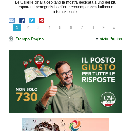
Le Gallerie d'Italia ospitano la mostra dedicata a uno dei più
importanti protagonisti dell’arte contemporanea italiana e
internazionale
1
2
3
4
5
6
7
8
9
»
Inizio Pagina
Stampa Pagina