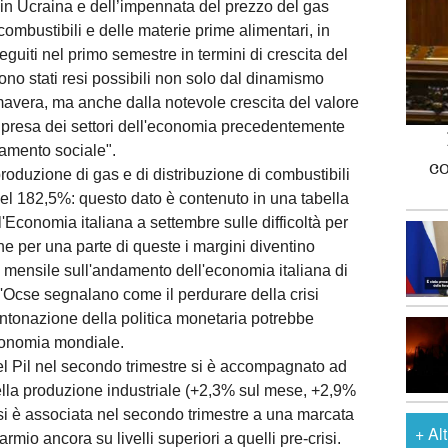
 in Ucraina e dell’impennata del prezzo del gas
 combustibili e delle materie prime alimentari, in
nseguiti nel primo semestre in termini di crescita del
sono stati resi possibili non solo dal dinamismo
rimavera, ma anche dalla notevole crescita del valore
 ripresa dei settori dell'economia precedentemente
iamento sociale".
c
 produzione di gas e di distribuzione di combustibili
el 182,5%: questo dato è contenuto in una tabella
'Economia italiana a settembre sulle difficoltà per
che per una parte di queste i margini diventino
ta mensile sull'andamento dell'economia italiana di
ll'Ocse segnalano come il perdurare della crisi
intonazione della politica monetaria potrebbe
conomia mondiale.
del Pil nel secondo trimestre si è accompagnato ad
ella produzione industriale (+2,3% sul mese, +2,9%
 si è associata nel secondo trimestre a una marcata
+
Al
rmio ancora su livelli superiori a quelli pre-crisi.