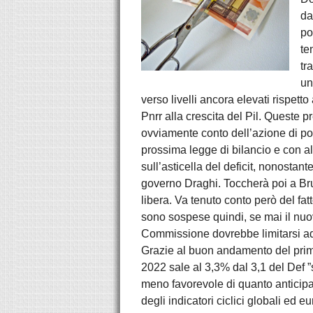
da
po
te
tr
un
verso livelli ancora elevati rispett
Pnrr alla crescita del Pil. Queste 
ovviamente conto dell’azione di po
prossima legge di bilancio e con al
sull’asticella del deficit, nonostant
governo Draghi. Toccherà poi a Bru
libera. Va tenuto conto però del fat
sono sospese quindi, se mai il nuo
Commissione dovrebbe limitarsi ad
Grazie al buon andamento del primo 
2022 sale al 3,3% dal 3,1 del Def 
meno favorevole di quanto anticipat
degli indicatori ciclici globali ed 