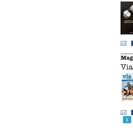
Mag
Via
1