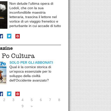
Non delude l’ultima opera di
Lodoli, che con la sua
inconfondibile maestria
letteraria, trascina il lettore nel
vortice di un viaggio frenetico e
perturbante in cui accade di tutto
azine
 Po Cultura
SOLO PER GLI ABBONATI
Qual è la cornice storica di
un’epoca essenziale per lo
sviluppo della civiltà
dell’Occidente avanzato?
2
3
4
5
6
7
8
9
»