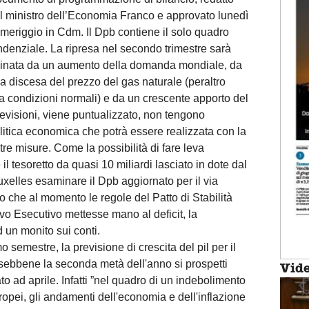
l ministro dell’Economia Franco e approvato lunedì
meriggio in Cdm. Il Dpb contiene il solo quadro
ndenziale. La ripresa nel secondo trimestre sarà
ainata da un aumento della domanda mondiale, da
a discesa del prezzo del gas naturale (peraltro
o a condizioni normali) e da un crescente apporto del
previsioni, viene puntualizzato, non tengono
litica economica che potrà essere realizzata con la
tre misure. Come la possibilità di fare leva
e il tesoretto da quasi 10 miliardi lasciato in dote dal
xelles esaminare il Dpb aggiornato per il via
to che al momento le regole del Patto di Stabilità
vo Esecutivo mettesse mano al deficit, la
 un monito sui conti.
semestre, la previsione di crescita del pil per il
”sebbene la seconda metà dell'anno si prospetti
Vid
o ad aprile. Infatti ”nel quadro di un indebolimento
europei, gli andamenti dell'economia e dell'inflazione