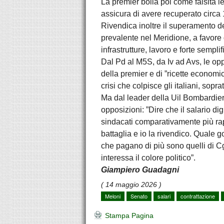
La premier bolla poi come falsità l
assicura di avere recuperato circa 1
Rivendica inoltre il superamento de
prevalente nel Meridione, a favore 
infrastrutture, lavoro e forte sempli
Dal Pd al M5S, da Iv ad Avs, le opp
della premier e di ”ricette economi
crisi che colpisce gli italiani, sopra
Ma dal leader della Uil Bombardieri
opposizioni: ”Dire che il salario di
sindacati comparativamente più rapp
battaglia e io la rivendico. Quale g
che pagano di più sono quelli di C
interessa il colore politico”.
Giampiero Guadagni
( 14 maggio 2026 )
Meloni
Senato
salari
contrattazione
Stampa Pagina