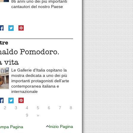
86 anni uno dei più importanti
cantautori del nostro Paese
tre
naldo Pomodoro.
 vita
Le Gallerie d'Italia ospitano la
mostra dedicata a uno dei più
importanti protagonisti dell’arte
contemporanea italiana e
internazionale
2
3
4
5
6
7
8
9
»
Inizio Pagina
mpa Pagina