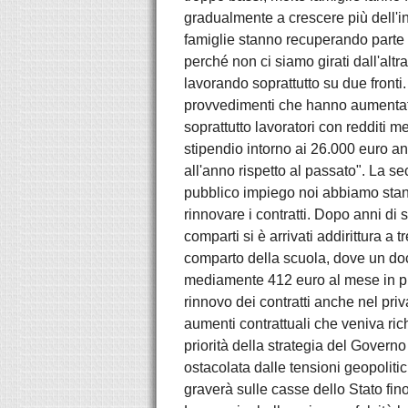
gradualmente a crescere più dell'in
famiglie stanno recuperando parte 
perché non ci siamo girati dall'alt
lavorando soprattutto su due fronti. 
provvedimenti che hanno aumentato i
soprattutto lavoratori con redditi 
stipendio intorno ai 26.000 euro an
all'anno rispetto al passato". La sec
pubblico impiego noi abbiamo stanzi
rinnovare i contratti. Dopo anni di s
comparti si è arrivati addirittura 
comparto della scuola, dove un doc
mediamente 412 euro al mese in più
rinnovo dei contratti anche nel pri
aumenti contrattuali che veniva ric
priorità della strategia del Governo
ostacolata dalle tensioni geopoliti
graverà sulle casse dello Stato fino