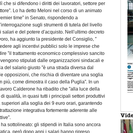
 lì che si difendono i diritti dei lavoratori, settore per
ttore”. Lo ha detto Meloni nel corso di un animato
remier time” in Senato, rispondendo a
'interrogazione sugli strumenti di tutela del livello
i salari e del potere d'acquisto. Nell'ultimo decreto
voro, ha aggiunto la presidente del Consiglio, ”
dere agli incentivi pubblici solo le imprese che
a dire ”il trattamento economico complessivo sancito
he vengono stipulati dalle organizzazioni sindacali e
la del salario giusto ”è una strada diversa dal
e opposizioni, che rischia di diventare una soglia
in più, come dimostra il caso della Puglia”. In un
 Lavoro Calderone ha ribadito che ”alla luce della
i qualità, in quasi tutti i principali settori produttivi
 già superiori alla soglia dei 9 euro orari, garantendo
trattazione integrativa fortemente aderente alle
Vid
tive”.
ha sottolineato: gli stipendi in Italia sono ancora
fatica, però dopo anni i salari hanno ripreso