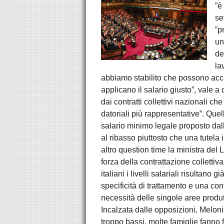
”è
se
”p
un
de
la
abbiamo stabilito che possono acce
applicano il salario giusto”, vale 
dai contratti collettivi nazionali c
datoriali più rappresentative”. Quel
salario minimo legale proposto dall
al ribasso piuttosto che una tutela 
altro question time la ministra del
forza della contrattazione collettiva d
italiani i livelli salariali risultano
specificità di trattamento e una con
necessità delle singole aree produt
Incalzata dalle opposizioni, Meloni 
troppo bassi, molte famiglie fanno 