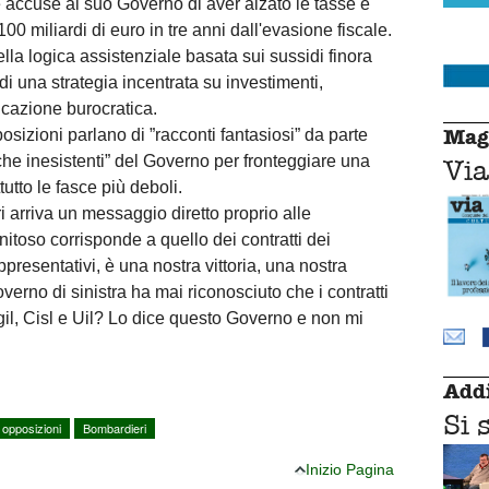
e accuse al suo Governo di aver alzato le tasse e
00 miliardi di euro in tre anni dall'evasione fiscale.
lla logica assistenziale basata sui sussidi finora
di una strategia incentrata su investimenti,
ficazione burocratica.
Mag
osizioni parlano di ”racconti fantasiosi” da parte
che inesistenti” del Governo per fronteggiare una
Via
ttutto le fasce più deboli.
 arriva un messaggio diretto proprio alle
gnitoso corrisponde a quello dei contratti dei
resentativi, è una nostra vittoria, una nostra
overno di sinistra ha mai riconosciuto che i contratti
gil, Cisl e Uil? Lo dice questo Governo e non mi
Addi
Si 
opposizioni
Bombardieri
Inizio Pagina