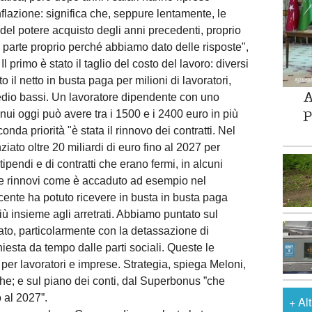
flazione: significa che, seppure lentamente, le
del potere acquisto degli anni precedenti, proprio
ra parte proprio perché abbiamo dato delle risposte",
Il primo è stato il taglio del costo del lavoro: diversi
l netto in busta paga per milioni di lavoratori,
A
medio bassi. Un lavoratore dipendente con uno
P
nui oggi può avere tra i 1500 e i 2400 euro in più
onda priorità "è stata il rinnovo dei contratti. Nel
ato oltre 20 miliardi di euro fino al 2027 per
tipendi e di contratti che erano fermi, in alcuni
a tre rinnovi come è accaduto ad esempio nel
ente ha potuto ricevere in busta in busta paga
 insieme agli arretrati. Abbiamo puntato sul
vato, particolarmente con la detassazione di
hiesta da tempo dalle parti sociali. Queste le
 per lavoratori e imprese. Strategia, spiega Meloni,
che; e sul piano dei conti, dal Superbonus ”che
 al 2027”.
+
Al