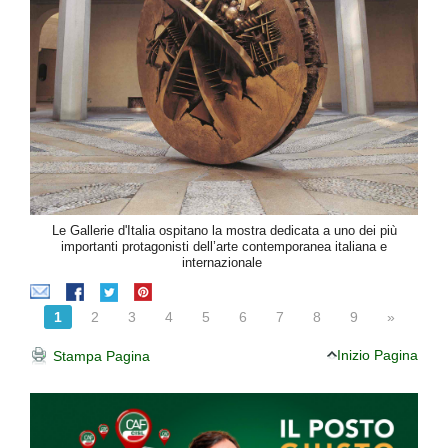
Le Gallerie d'Italia ospitano la mostra dedicata a uno dei più
importanti protagonisti dell’arte contemporanea italiana e
internazionale
1
2
3
4
5
6
7
8
9
»
Inizio Pagina
Stampa Pagina