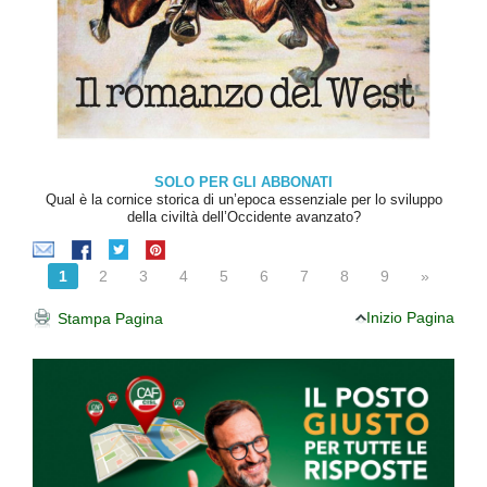
SOLO PER GLI ABBONATI
Qual è la cornice storica di un’epoca essenziale per lo sviluppo
della civiltà dell’Occidente avanzato?
1
2
3
4
5
6
7
8
9
»
Inizio Pagina
Stampa Pagina