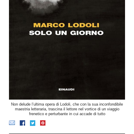
Non delude l’ultima opera di Lodoli, che con la sua inconfondibile
maestria letteraria, trascina il lettore nel vortice di un viaggio
frenetico e perturbante in cui accade di tutto