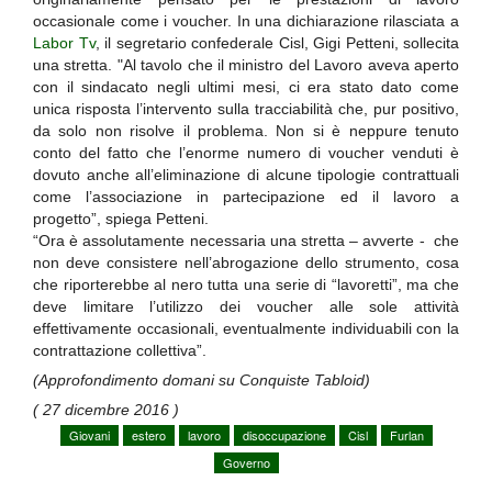
occasionale come i voucher. In una dichiarazione rilasciata a
Labor Tv
, il segretario confederale Cisl, Gigi Petteni, sollecita
una stretta. "Al tavolo che il ministro del Lavoro aveva aperto
con il sindacato negli ultimi mesi, ci era stato dato come
unica risposta l’intervento sulla tracciabilità che, pur positivo,
da solo non risolve il problema. Non si è neppure tenuto
conto del fatto che l’enorme numero di voucher venduti è
dovuto anche all’eliminazione di alcune tipologie contrattuali
come l’associazione in partecipazione ed il lavoro a
progetto”, spiega Petteni.
“Ora è assolutamente necessaria una stretta – avverte - che
non deve consistere nell’abrogazione dello strumento, cosa
che riporterebbe al nero tutta una serie di “lavoretti”, ma che
deve limitare l’utilizzo dei voucher alle sole attività
effettivamente occasionali, eventualmente individuabili con la
contrattazione collettiva”.
(Approfondimento domani su Conquiste Tabloid)
( 27 dicembre 2016 )
Giovani
estero
lavoro
disoccupazione
Cisl
Furlan
Governo