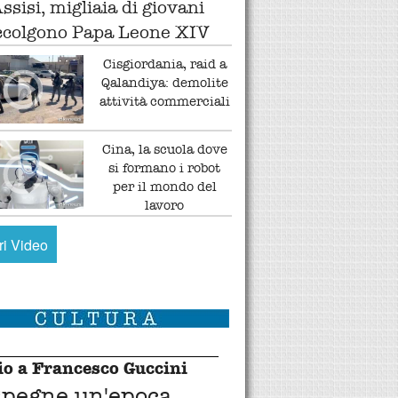
ssisi, migliaia di giovani
ccolgono Papa Leone XIV
Cisgiordania, raid a
Qalandiya: demolite
attività commerciali
Cina, la scuola dove
si formano i robot
per il mondo del
lavoro
tri Video
o a Francesco Guccini
spegne un'epoca