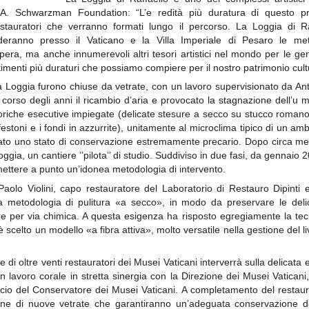
n A. Schwarzman Foundation: “L’e redità più duratura di questo pro
stauratori che verranno formati lungo il percorso. La Loggia di Raf
ranno presso il Vaticano e la Villa Imperiale di Pesaro le meto
pera, ma anche innumerevoli altri tesori artistici nel mondo per le ge
menti più duraturi che possiamo compiere per il nostro patrimonio cul
la Loggia furono chiuse da vetrate, con un lavoro supervisionato da An
corso degli anni il ricambio d’aria e provocato la stagnazione dell’u 
pittoriche esecutive impiegate (delicate stesure a secco su stucco romano
festoni e i fondi in azzurrite), unitamente al microclima tipico di un amb
ato uno stato di conservazione estremamente precario. Dopo circa mez
Loggia, un cantiere ’’pilota’’ di studio. Suddiviso in due fasi, da genna
ettere a punto un’idonea metodologia di intervento.
Paolo Violini, capo restauratore del Laboratorio di Restauro Dipinti e
 metodologia di pulitura «a secco», in modo da preservare le delicate
ure per via chimica. A questa esigenza ha risposto egregiamente la tec
è scelto un modello «a fibra attiva», molto versatile nella gestione del l
di oltre venti restauratori dei Musei Vaticani interverrà sulla delicata 
n lavoro corale in stretta sinergia con la Direzione dei Musei Vaticani, 
fficio del Conservatore dei Musei Vaticani. A completamento del restaur
zione di nuove vetrate che garantiranno un’adeguata conservazione degli