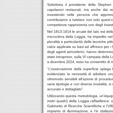
Sottolinea il presidente della Stephe
capolavori restaurati, ma anche dai re
investendo nelle persone che apprende
contribuiamo a tutelare non solo quest’o
competenze rappresenta uno degli investi
Nel 1813-1814 le arcate del lato est del
microclima della Loggia, ha impedito nel 
pluralità e particolarità delle tecniche 
calce applicate su basi ad affresco per i 
degli agenti atmosferici, hanno determin
stato intrapreso, sulla VI campata della 
a dicembre 2024, esso ha consentito di m
“L’osservazione della superficie spiega 
evidenziato la necessità di adottare una
oltremodo sensibili all’azione di proced
varie tipologie e con diverse modalità, si 
accurato e dettagliato”.
Utilizzando questa metodologia, un’équipe 
metri quadri) della Loggia raffaellesca: u
Gabinetto di Ricerche Scientifiche e l’U
impianto di illuminazione, e l’in stalla