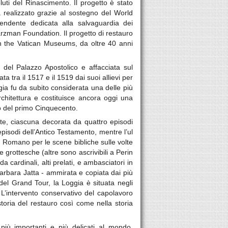
luti del Rinascimento. Il progetto è stato
à realizzato grazie al sostegno del World
endente dedicata alla salvaguardia dei
rzman Foundation. Il progetto di restauro
in the Vatican Museums, da oltre 40 anni
o del Palazzo Apostolico e affacciata sul
a tra il 1517 e il 1519 dai suoi allievi per
a fu da subito considerata una delle più
architettura e costituisce ancora oggi una
vo del primo Cinquecento.
te, ciascuna decorata da quattro episodi
episodi dell’Antico Testamento, mentre l’ul
o Romano per le scene bibliche sulle volte
 grottesche (altre sono ascrivibili a Perin
a cardinali, alti prelati, e ambasciatori in
, Barbara Jatta - ammirata e copiata dai più
e del Grand Tour, la Loggia è situata negli
 L’intervento conservativo del capolavoro
oria del restauro così come nella storia
 più importanti e più delicati al mondo.