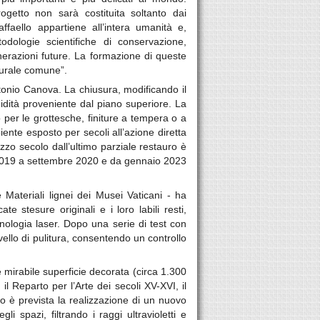
getto non sarà costituita soltanto dai
faello appartiene all’intera umanità e,
dologie scientifiche di conservazione,
nerazioni future. La formazione di queste
turale comune”.
tonio Canova. La chiusura, modificando il
midità proveniente dal piano superiore. La
 per le grottesche, finiture a tempera o a
iente esposto per secoli all’azione diretta
zo secolo dall’ultimo parziale restauro è
io 2019 a settembre 2020 e da gennaio 2023
 Materiali lignei dei Musei Vaticani - ha
 stesure originali e i loro labili resti,
nologia laser. Dopo una serie di test con
ivello di pulitura, consentendo un controllo
e mirabile superficie decorata (circa 1.300
il Reparto per l’Arte dei secoli XV-XVI, il
o è prevista la realizzazione di un nuovo
 spazi, filtrando i raggi ultravioletti e