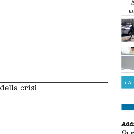
A
a
+
Al
ella crisi
Addi
Si 