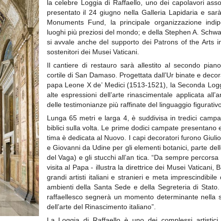
la celebre Loggia di Raffaello, uno dei capolavori asso
presentato il 24 giugno nella Galleria Lapidaria e sar
Monuments Fund, la principale organizzazione indip
luoghi più preziosi del mondo; e della Stephen A. Schwa
si avvale anche del supporto dei Patrons of the Arts 
sostenitori dei Musei Vaticani.
Il cantiere di restauro sarà allestito al secondo pian
cortile di San Damaso. Progettata dall’Ur binate e decorat
papa Leone X de’ Medici (1513-1521), la Seconda Loggi
alte espressioni dell’arte rinascimentale applicata all’
delle testimonianze più raffinate del linguaggio figurati
Lunga 65 metri e larga 4, è suddivisa in tredici campa
biblici sulla volta. Le prime dodici campate presentano 
tima è dedicata al Nuovo. I capi decoratori furono Giuli
e Giovanni da Udine per gli elementi botanici, parte delle
del Vaga) e gli stucchi all’an tica. “Da sempre percorsa d
visita al Papa - illustra la direttrice dei Musei Vaticani
grandi artisti italiani e stranieri e meta imprescindibil
ambienti della Santa Sede e della Segreteria di Stato.
raffaellesco segnerà un momento determinante nella st
dell’arte del Rinascimento italiano”.
La Loggia di Raffaello è uno dei complessi artistici