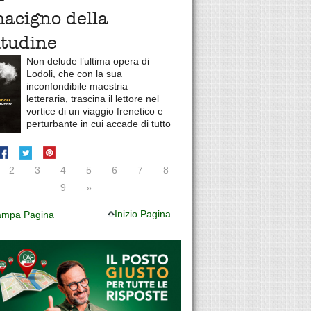
macigno della
itudine
Non delude l’ultima opera di
Lodoli, che con la sua
inconfondibile maestria
letteraria, trascina il lettore nel
vortice di un viaggio frenetico e
perturbante in cui accade di tutto
2
3
4
5
6
7
8
9
»
Inizio Pagina
mpa Pagina