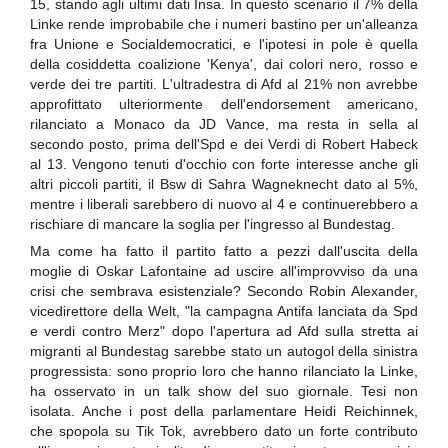
15, stando agli ultimi dati Insa. In questo scenario il 7% della
Linke rende improbabile che i numeri bastino per un'alleanza
fra Unione e Socialdemocratici, e l'ipotesi in pole è quella
della cosiddetta coalizione 'Kenya', dai colori nero, rosso e
verde dei tre partiti. L'ultradestra di Afd al 21% non avrebbe
approfittato ulteriormente dell'endorsement americano,
rilanciato a Monaco da JD Vance, ma resta in sella al
secondo posto, prima dell'Spd e dei Verdi di Robert Habeck
al 13. Vengono tenuti d'occhio con forte interesse anche gli
altri piccoli partiti, il Bsw di Sahra Wagneknecht dato al 5%,
mentre i liberali sarebbero di nuovo al 4 e continuerebbero a
rischiare di mancare la soglia per l'ingresso al Bundestag.
Ma come ha fatto il partito fatto a pezzi dall'uscita della
moglie di Oskar Lafontaine ad uscire all'improvviso da una
crisi che sembrava esistenziale? Secondo Robin Alexander,
vicedirettore della Welt, "la campagna Antifa lanciata da Spd
e verdi contro Merz" dopo l'apertura ad Afd sulla stretta ai
migranti al Bundestag sarebbe stato un autogol della sinistra
progressista: sono proprio loro che hanno rilanciato la Linke,
ha osservato in un talk show del suo giornale. Tesi non
isolata. Anche i post della parlamentare Heidi Reichinnek,
che spopola su Tik Tok, avrebbero dato un forte contributo