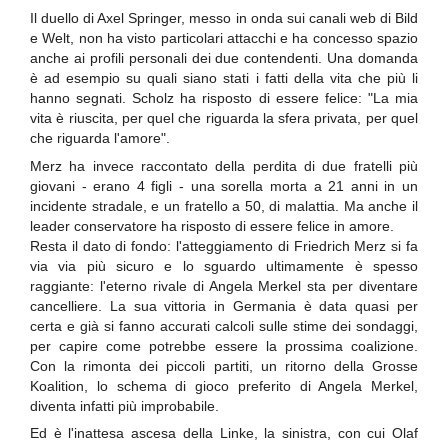
Il duello di Axel Springer, messo in onda sui canali web di Bild
e Welt, non ha visto particolari attacchi e ha concesso spazio
anche ai profili personali dei due contendenti. Una domanda
è ad esempio su quali siano stati i fatti della vita che più li
hanno segnati. Scholz ha risposto di essere felice: "La mia
vita è riuscita, per quel che riguarda la sfera privata, per quel
che riguarda l'amore".
Merz ha invece raccontato della perdita di due fratelli più
giovani - erano 4 figli - una sorella morta a 21 anni in un
incidente stradale, e un fratello a 50, di malattia. Ma anche il
leader conservatore ha risposto di essere felice in amore.
Resta il dato di fondo: l'atteggiamento di Friedrich Merz si fa
via via più sicuro e lo sguardo ultimamente è spesso
raggiante: l'eterno rivale di Angela Merkel sta per diventare
cancelliere. La sua vittoria in Germania è data quasi per
certa e già si fanno accurati calcoli sulle stime dei sondaggi,
per capire come potrebbe essere la prossima coalizione.
Con la rimonta dei piccoli partiti, un ritorno della Grosse
Koalition, lo schema di gioco preferito di Angela Merkel,
diventa infatti più improbabile.
Ed è l'inattesa ascesa della Linke, la sinistra, con cui Olaf