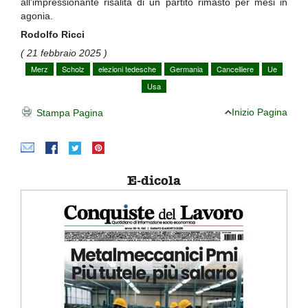
all'impressionante risalita di un partito rimasto per mesi in
agonia.
Rodolfo Ricci
( 21 febbraio 2025 )
Merz
Scholz
elezioni tedesche
Germania
Cancelliere
Ue
Usa
Inizio Pagina
Stampa Pagina
E-dicola