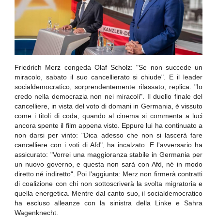
Friedrich Merz congeda Olaf Scholz: "Se non succede un
miracolo, sabato il suo cancellierato si chiude". E il leader
socialdemocratico, sorprendentemente rilassato, replica: "Io
credo nella democrazia non nei miracoli". Il duello finale del
cancelliere, in vista del voto di domani in Germania, è vissuto
come i titoli di coda, quando al cinema si commenta a luci
ancora spente il film appena visto. Eppure lui ha continuato a
non darsi per vinto: "Dica adesso che non si lascerà fare
cancelliere con i voti di Afd", ha incalzato. E l'avversario ha
assicurato: "Vorrei una maggioranza stabile in Germania per
un nuovo governo, e questa non sarà con Afd, né in modo
diretto né indiretto". Poi l'aggiunta: Merz non firmerà contratti
di coalizione con chi non sottoscriverà la svolta migratoria e
quella energetica. Mentre dal canto suo, il socialdemocratico
ha escluso alleanze con la sinistra della Linke e Sahra
Wagenknecht.