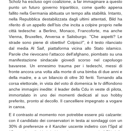
Scholz ha escluso ogni coalizione, a far immaginare a questo
punto un futuro governo tripartitico, come quello appena
fallito nella Germania abituata un tempo alla stabilità. Intanto,
nella Repubblica destabilizzata dagli ultimi attentati, Bild ha
riferito di un appello dell'Isis che incita a colpire proprio nelle
città tedesche: a Berlino, Monaco, Francoforte, ma anche
Vienna, Bruxelles, Anversa e Salisburgo. "Che aspetti? Le
strade sono piene di obiettivi! Colpisci!", è il testo rilanciato
dal media Al Saif, piattaforma vicina allo Stato islamico.
Parole che rievocano l'attacco dell'afghano, piombato su una
manifestazione sindacale giovedì scorso nel capoluogo
bavarese. Un ennesimo trauma per i tedeschi, messi di
fronte ancora una volta alla morte di una bimba di due anni e
della madre, e a un bilancio di oltre 30 feriti. Tornando alla
corsa elettorale, in vista del voto di domenica le tv diffondono
anche immagini inedite: il leader della Cdu in veste di pilota,
immortalato in uno dei momenti dedicati al suo hobby
preferito, pronto al decollo. Il cancelliere impegnato a vogare
in canoa.
E il contrasto al momento non potrebbe essere più calzante:
con il candidato dei conservatori in testa ai sondaggi con un
30% di preferenze e il Kanzler uscente indietro con l'Spd al