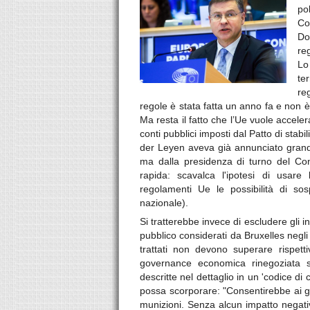
po
Co
Do
re
Lo
te
re
regole è stata fatta un anno fa e non 
Ma resta il fatto che l’Ue vuole acceler
conti pubblici imposti dal Patto di sta
der Leyen aveva già annunciato grande 
ma dalla presidenza di turno del Con
rapida: scavalca l'ipotesi di usare
regolamenti Ue le possibilità di sos
nazionale).
Si tratterebbe invece di escludere gli in
pubblico considerati da Bruxelles negli
trattati non devono superare rispet
governance economica rinegoziata s
descritte nel dettaglio in un 'codice di
possa scorporare: "Consentirebbe ai gov
munizioni. Senza alcun impatto negativo 