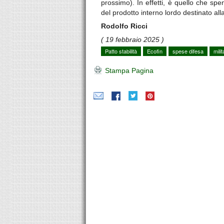
prossimo). In effetti, è quello che sp
del prodotto interno lordo destinato alla
Rodolfo Ricci
( 19 febbraio 2025 )
Patto stabilità
Ecofin
spese difesa
milit
Stampa Pagina