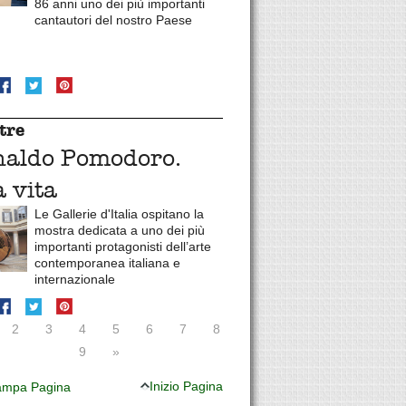
86 anni uno dei più importanti
cantautori del nostro Paese
tre
naldo Pomodoro.
 vita
Le Gallerie d'Italia ospitano la
mostra dedicata a uno dei più
importanti protagonisti dell’arte
contemporanea italiana e
internazionale
2
3
4
5
6
7
8
9
»
Inizio Pagina
mpa Pagina