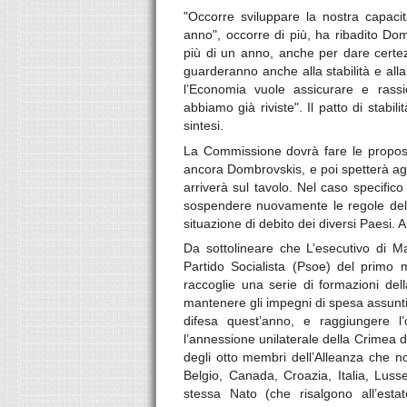
"Occorre sviluppare la nostra capaci
anno", occorre di più, ha ribadito Dom
più di un anno, anche per dare certezz
guarderanno anche alla stabilità e alla
l’Economia vuole assicurare e rass
abbiamo già riviste". Il patto di stabi
sintesi.
La Commissione dovrà fare le propost
ancora Dombrovskis, e poi spetterà ag
arriverà sul tavolo. Nel caso specific
sospendere nuovamente le regole del p
situazione di debito dei diversi Paesi. 
Da sottolineare che L’esecutivo di Mad
Partido Socialista (Psoe) del primo
raccoglie una serie di formazioni dell
mantenere gli impegni di spesa assunti 
difesa quest’anno, e raggiungere l
l’annessione unilaterale della Crimea d
degli otto membri dell’Alleanza che no
Belgio, Canada, Croazia, Italia, Luss
stessa Nato (che risalgono all’est