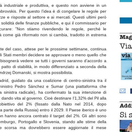
tà industriale e produttiva, e questo non avviene in un
brovskis. Per questo l’idea è di congelare le regole per
e e risposte al settore e ai mercati. Questi ultimi però
 solidità delle finanze pubbliche, e qui il commissario per
icurare: "Non stiamo rivendendo le regole, perché le
lità come già riformato non si cambia, tradotto in estrema
Mag
Via
e del caso, attese per le prossime settimane, continua
li Stati membri decidere se approvare o meno quello che
o bisognerà vedere se tutti i governi saranno d’accordo a
atto di stabilità, in modo differenziato a seconda della
Andrzej Domanski, si mostra possibilista.
rid, guidato da una coalizione di centro-sinistra tra il
 ministro Pedro Sánchez e Sumar (una piattaforma che
a sinistra radicale), ha confermato la sua intenzione di
dando vita al governo. Cioè destinare l’1,32% del Pil alla
’obiettivo del 2% (fissato dalla Nato nel 2014, dopo
Addi
a parte della Russia) entro il 2029. Il Paese iberico è uno
Si 
n hanno ancora centrato il target del 2%. Gli altri sono
emburgo, Portogallo e Slovenia, stando alle stime della
ate scorsa ma dovrebbero essere aggiornate il mese