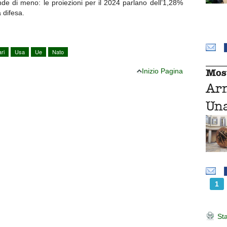
ende di meno: le proiezioni per il 2024 parlano dell’1,28%
 difesa.
ari
Usa
Ue
Nato
Mos
Inizio Pagina
Ar
Una
1
Sta