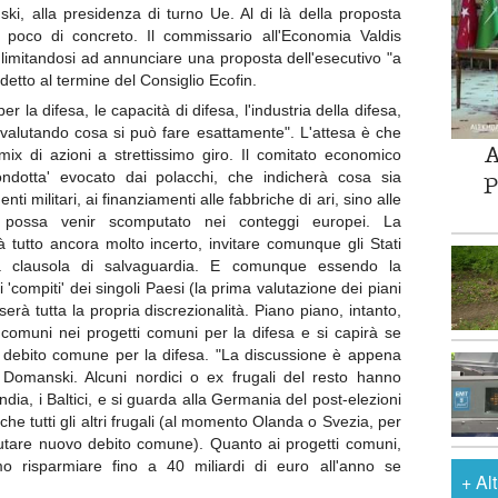
i, alla presidenza di turno Ue. Al di là della proposta
 poco di concreto. Il commissario all'Economia Valdis
limitandosi ad annunciare una proposta dell'esecutivo "a
detto al termine del Consiglio Ecofin.
la difesa, le capacità di difesa, l'industria della difesa,
 valutando cosa si può fare esattamente". L'attesa è che
A
mix di azioni a strettissimo giro. Il comitato economico
condotta' evocato dai polacchi, che indicherà cosa sia
P
ti militari, ai finanziamenti alle fabbriche di ari, sino alle
) e possa venir scomputato nei conteggi europei. La
tutto ancora molto incerto, invitare comunque gli Stati
 la clausola di salvaguardia. E comunque essendo la
compiti' dei singoli Paesi (la prima valutazione dei piani
serà tutta la propria discrezionalità. Piano piano, intanto,
 comuni nei progetti comuni per la difesa e si capirà se
on debito comune per la difesa. "La discussione è appena
o Domanski. Alcuni nordici o ex frugali del resto hanno
ia, i Baltici, e si guarda alla Germania del post-elezioni
he tutti gli altri frugali (al momento Olanda o Svezia, per
ifiutare nuovo debito comune). Quanto ai progetti comuni,
risparmiare fino a 40 miliardi di euro all'anno se
+
Al