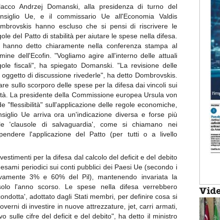
lacco Andrzej Domanski, alla presidenza di turno del
nsiglio Ue, e il commissario Ue all'Economia Valdis
mbrovskis hanno escluso che si pensi di riscrivere le
gole del Patto di stabilità per aiutare le spese nella difesa.
 hanno detto chiaramente nella conferenza stampa al
rmine dell'Ecofin. "Vogliamo agire all'interno delle attuali
gole fiscali", ha spiegato Domanski. "La revisione delle
è oggetto di discussione rivederle", ha detto Dombrovskis.
are sullo scorporo delle spese per la difesa dai vincoli sui
bilità. La presidente della Commissione europea Ursula von
"flessibilità" sull'applicazione delle regole economiche,
siglio Ue arriva ora un'indicazione diversa e forse più
 le 'clausole di salvaguardia', come si chiamano nei
pendere l'applicazione del Patto (per tutti o a livello
vestimenti per la difesa dal calcolo del deficit e del debito
 esami periodici sui conti pubblici dei Paesi Ue (secondo i
tivamente 3% e 60% del Pil), mantenendo invariata la
olo l'anno scorso. Le spese nella difesa verrebbero
Vid
 condotta', adottato dagli Stati membri, per definire cosa si
erni di investire in nuove attrezzature, jet, carri armati,
sulle cifre del deficit e del debito", ha detto il ministro