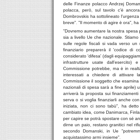
delle Finanze polacco Andrzej Domansk
polacca, però, sul tavolo c'è ancora
Dombrovskis ha sottolineato l'urgenza 
breve". "Il momento di agire è ora", ha 
"Dovremo aumentare la nostra spesa per 
sia a livello Ue che nazionale. Stiamo
sulle regole fiscali si vada verso un 
finanziario preparerà il 'codice di 
considerato 'difesa' (dagli equipaggiamen
infrastrutture usate dall'esercito
Commissione potrebbe, ma è in realtà 
interessati a chiedere di attivare
Commissione il soggetto che esamina i '
nazionali di spesa sarà a fine aprile) u
arriverà la proposta sui finanziamenti
serva o si voglia finanziarli anche c
iniziata, non ci sono tabù", ha dett
cambiato idea, come Danimarca, Finland
per capire se potrà spostare con sé anc
dirne un paio, restano granitici nel r
secondo Domanski, in Ue "potremmo 
acquistassimo armi insieme".