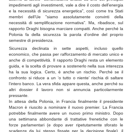
impedimenti agli investimenti, vale a dire il costo dell’energia
e la necessità di sicurezza energetica", così come tra Stati
membri dell’Ue "siamo assolutamente convinti della
necessità di semplificazione normativa". Ma, ribadisce, sul
rapporto Draghi bisogna marciare compatti. Anche perché la
Polonia fa della sicurezza la parola d’ordine del proprio
semestre di presidenza.
Sicurezza declinata in sette aspetti, incluso quello
economico, che passa per rafforzamento di mercato unico e
anche di competitività. Il rapporto Draghi resta un elemento
guida, e la scelta di provare a sostenerlo nella sua interezza
ha la sua logica. Certo, è anche un rischio. Perché se il
confronto si riduce a un ‘o tutto o niente’ rischia di saltare
l’intero banco. La vera sfida appare questa, anche perché su
altri dossier il lavoro non si annuncia particolarmente
pressante.
In attesa della Polonia, in Francia finalmente il presidente
Macron è riuscito a nominare il nuovo premier. La Francia
potrebbe finalmente avere un nuovo primo ministro. Dopo
una settimana abbondante di trattative frenetiche con le
forze parlamentari (e dopo aver ripetutamente sforato le
scadenze da lui stesso fissate per la decisione finale), il