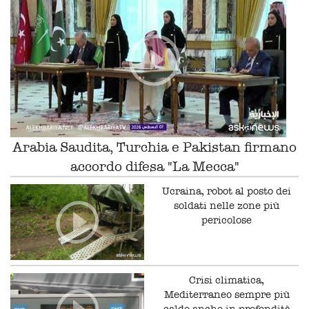
Arabia Saudita, Turchia e Pakistan firmano
accordo difesa "La Mecca"
Ucraina, robot al posto dei
soldati nelle zone più
pericolose
Crisi climatica,
Mediterraneo sempre più
caldo anche in profondità