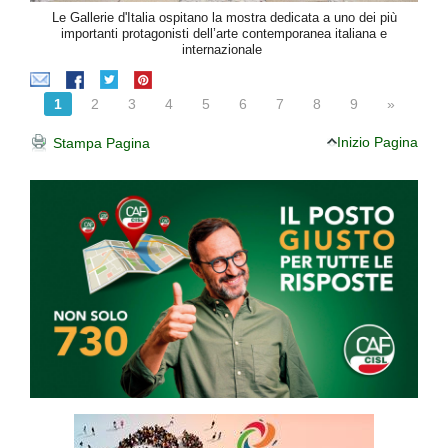
Le Gallerie d'Italia ospitano la mostra dedicata a uno dei più
importanti protagonisti dell’arte contemporanea italiana e
internazionale
1
2
3
4
5
6
7
8
9
»
Inizio Pagina
Stampa Pagina