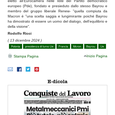
eletto all’Eurocamera nelle liste del Partito democratico
europeo (Pde), fondato e presieduto dallo stesso Bayrou e
membro del gruppo liberale Renew- "quella compiuta da
Macron è "una scelta saggia e lungimirante poiché Bayrou
ha dimostrato di essere un uomo del dialogo, dell’equilibrio e
della visione".
Rodolfo Ricci
( 13 dicembre 2024 )
Polonia
presidenza di turno Ue
Francia
Mcron
Bayrou
Ue
Inizio Pagina
Stampa Pagina
E-dicola