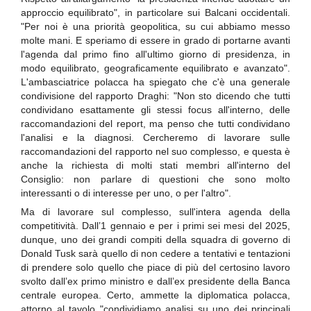
approccio equilibrato", in particolare sui Balcani occidentali.
"Per noi è una priorità geopolitica, su cui abbiamo messo
molte mani. E speriamo di essere in grado di portarne avanti
l'agenda dal primo fino all'ultimo giorno di presidenza, in
modo equilibrato, geograficamente equilibrato e avanzato".
L'ambasciatrice polacca ha spiegato che c'è una generale
condivisione del rapporto Draghi: "Non sto dicendo che tutti
condividano esattamente gli stessi focus all'interno, delle
raccomandazioni del report, ma penso che tutti condividano
l'analisi e la diagnosi. Cercheremo di lavorare sulle
raccomandazioni del rapporto nel suo complesso, e questa è
anche la richiesta di molti stati membri all'interno del
Consiglio: non parlare di questioni che sono molto
interessanti o di interesse per uno, o per l'altro".
Ma di lavorare sul complesso, sull'intera agenda della
competitività. Dall’1 gennaio e per i primi sei mesi del 2025,
dunque, uno dei grandi compiti della squadra di governo di
Donald Tusk sarà quello di non cedere a tentativi e tentazioni
di prendere solo quello che piace di più del certosino lavoro
svolto dall’ex primo ministro e dall’ex presidente della Banca
centrale europea. Certo, ammette la diplomatica polacca,
attorno al tavolo "condividiamo analisi su uno dei principali