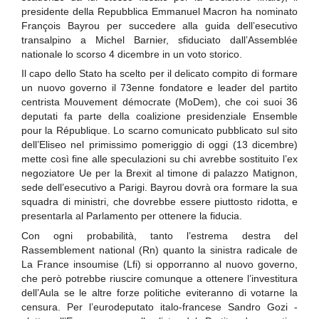
presidente della Repubblica Emmanuel Macron ha nominato
François Bayrou per succedere alla guida dell’esecutivo
transalpino a Michel Barnier, sfiduciato dall’Assemblée
nationale lo scorso 4 dicembre in un voto storico.
Il capo dello Stato ha scelto per il delicato compito di formare
un nuovo governo il 73enne fondatore e leader del partito
centrista Mouvement démocrate (MoDem), che coi suoi 36
deputati fa parte della coalizione presidenziale Ensemble
pour la République. Lo scarno comunicato pubblicato sul sito
dell’Eliseo nel primissimo pomeriggio di oggi (13 dicembre)
mette così fine alle speculazioni su chi avrebbe sostituito l’ex
negoziatore Ue per la Brexit al timone di palazzo Matignon,
sede dell’esecutivo a Parigi. Bayrou dovrà ora formare la sua
squadra di ministri, che dovrebbe essere piuttosto ridotta, e
presentarla al Parlamento per ottenere la fiducia.
Con ogni probabilità, tanto l’estrema destra del
Rassemblement national (Rn) quanto la sinistra radicale de
La France insoumise (Lfi) si opporranno al nuovo governo,
che però potrebbe riuscire comunque a ottenere l’investitura
dell’Aula se le altre forze politiche eviteranno di votarne la
censura. Per l’eurodeputato italo-francese Sandro Gozi -