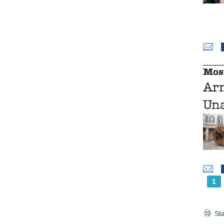
Mos
Ar
Una
1
Sta