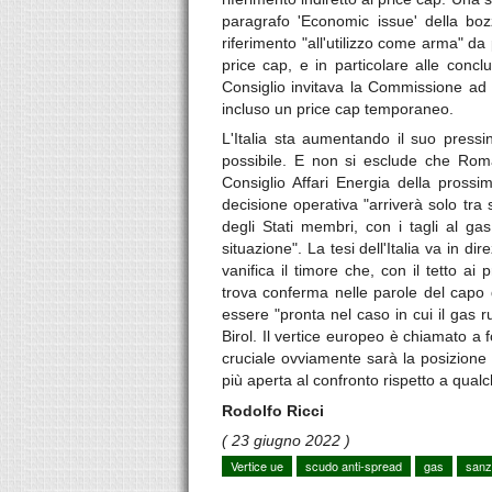
paragrafo 'Economic issue' della bozz
riferimento "all'utilizzo come arma" da
price cap, e in particolare alle conc
Consiglio invitava la Commissione ad e
incluso un price cap temporaneo.
L'Italia sta aumentando il suo pressi
possibile. E non si esclude che Roma
Consiglio Affari Energia della pross
decisione operativa "arriverà solo tra
degli Stati membri, con i tagli al ga
situazione". La tesi dell'Italia va in d
vanifica il timore che, con il tetto ai
trova conferma nelle parole del capo d
essere "pronta nel caso in cui il gas r
Birol. Il vertice europeo è chiamato a f
cruciale ovviamente sarà la posizione
più aperta al confronto rispetto a qual
Rodolfo Ricci
( 23 giugno 2022 )
Vertice ue
scudo anti-spread
gas
sanz