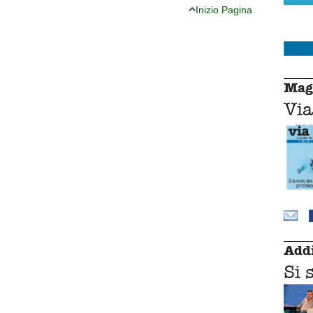
Inizio Pagina
Mag
Via
Addi
Si 