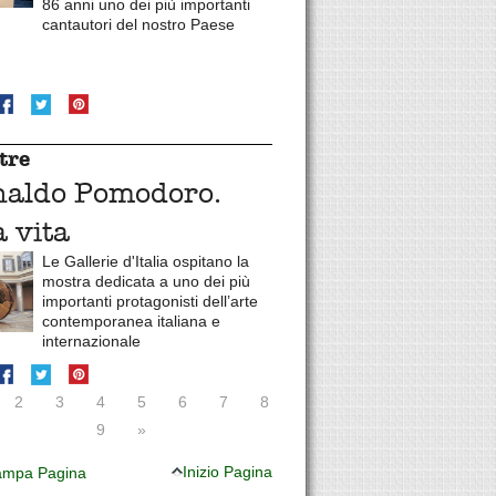
86 anni uno dei più importanti
cantautori del nostro Paese
tre
naldo Pomodoro.
 vita
Le Gallerie d'Italia ospitano la
mostra dedicata a uno dei più
importanti protagonisti dell’arte
contemporanea italiana e
internazionale
2
3
4
5
6
7
8
9
»
Inizio Pagina
mpa Pagina