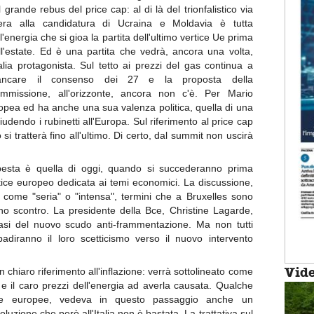
il grande rebus del price cap: al di là del trionfalistico via
bera alla candidatura di Ucraina e Moldavia è tutta
ll'energia che si gioa la partita dell'ultimo vertice Ue prima
ll'estate. Ed è una partita che vedrà, ancora una volta,
Italia protagonista. Sul tetto ai prezzi del gas continua a
ncare il consenso dei 27 e la proposta della
mmissione, all'orizzonte, ancora non c'è. Per Mario
ropea ed ha anche una sua valenza politica, quella di una
udendo i rubinetti all'Europa. Sul riferimento al price cap
si tratterà fino all'ultimo. Di certo, dal summit non uscirà
pesta è quella di oggi, quando si succederanno prima
tice europeo dedicata ai temi economici. La discussione,
a come "seria" o "intensa", termini che a Bruxelles sono
uno scontro. La presidente della Bce, Christine Lagarde,
 basi del nuovo scudo anti-frammentazione. Ma non tutti
badiranno il loro scetticismo verso il nuovo intervento
Vid
 chiaro riferimento all'inflazione: verrà sottolineato come
 e il caro prezzi dell'energia ad averla causata. Qualche
iche europee, vedeva in questo passaggio anche un
oluzione che però all'Italia non è bastata. La trattativa sul