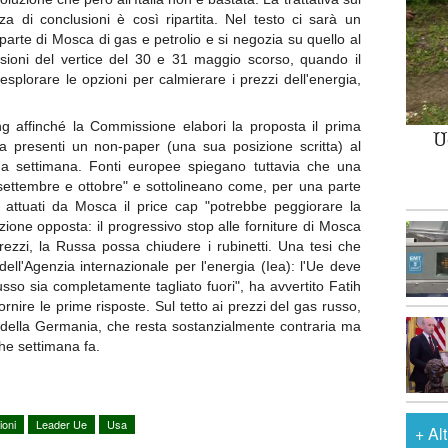
a di conclusioni è così ripartita. Nel testo ci sarà un
 parte di Mosca di gas e petrolio e si negozia su quello al
lusioni del vertice del 30 e 31 maggio scorso, quando il
splorare le opzioni per calmierare i prezzi dell'energia,
ng affinché la Commissione elabori la proposta il prima
U
 presenti un non-paper (una sua posizione scritta) al
ima settimana. Fonti europee spiegano tuttavia che una
 settembre e ottobre" e sottolineano come, per una parte
s attuati da Mosca il price cap "potrebbe peggiorare la
irezione opposta: il progressivo stop alle forniture di Mosca
 prezzi, la Russa possa chiudere i rubinetti. Una tesi che
ell'Agenzia internazionale per l'energia (Iea): l'Ue deve
usso sia completamente tagliato fuori", ha avvertito Fatih
ornire le prime risposte. Sul tetto ai prezzi del gas russo,
 della Germania, che resta sostanzialmente contraria ma
che settimana fa.
ioni
Leader Ue
Usa
+
Al