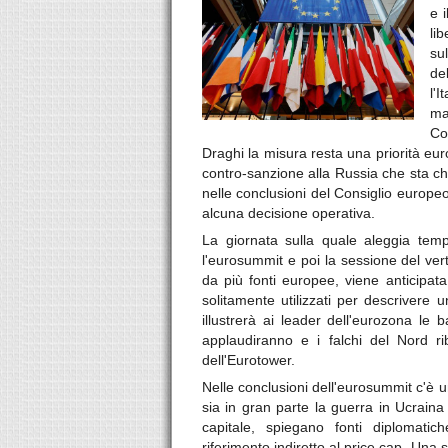
e 
li
su
de
l'
ma
Co
Draghi la misura resta una priorità eu
contro-sanzione alla Russia che sta chi
nelle conclusioni del Consiglio europeo 
alcuna decisione operativa.
La giornata sulla quale aleggia tem
l'eurosummit e poi la sessione del ver
da più fonti europee, viene anticipat
solitamente utilizzati per descrivere 
illustrerà ai leader dell'eurozona le
applaudiranno e i falchi del Nord ri
dell'Eurotower.
Nelle conclusioni dell'eurosummit c'è un
sia in gran parte la guerra in Ucraina
capitale, spiegano fonti diplomat
riferimento indiretto al price cap. Una s