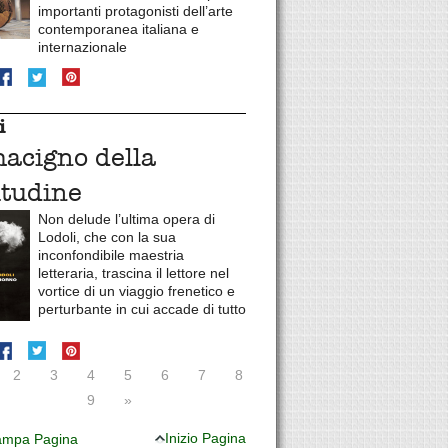
importanti protagonisti dell’arte
contemporanea italiana e
internazionale
i
macigno della
itudine
Non delude l’ultima opera di
Lodoli, che con la sua
inconfondibile maestria
letteraria, trascina il lettore nel
vortice di un viaggio frenetico e
perturbante in cui accade di tutto
2
3
4
5
6
7
8
9
»
Inizio Pagina
mpa Pagina