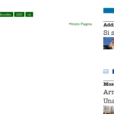
Bruxelles
2025
Ue
Addi
Inizio Pagina
Si 
Mos
Ar
Una