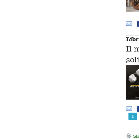
Libr
Il 
sol
1
Sta