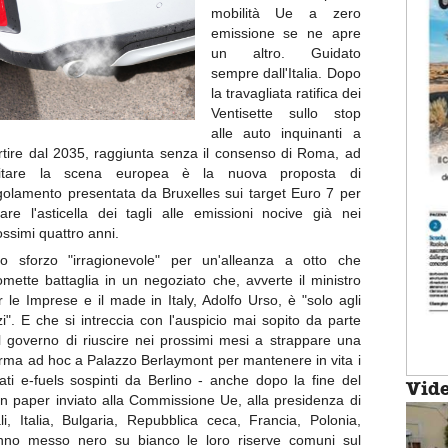
mobilità Ue a zero
emissione se ne apre
un altro. Guidato
sempre dall'Italia. Dopo
la travagliata ratifica dei
Ventisette sullo stop
alle auto inquinanti a
rtire dal 2035, raggiunta senza il consenso di Roma, ad
itare la scena europea è la nuova proposta di
golamento presentata da Bruxelles sui target Euro 7 per
zare l'asticella dei tagli alle emissioni nocive già nei
ossimi quattro anni.
o sforzo "irragionevole" per un'alleanza a otto che
omette battaglia in un negoziato che, avverte il ministro
r le Imprese e il made in Italy, Adolfo Urso, è "solo agli
izi". E che si intreccia con l'auspicio mai sopito da parte
l governo di riuscire nei prossimi mesi a strappare una
rma ad hoc a Palazzo Berlaymont per mantenere in vita i
ati e-fuels sospinti da Berlino - anche dopo la fine del
Vid
n paper inviato alla Commissione Ue, alla presidenza di
li, Italia, Bulgaria, Repubblica ceca, Francia, Polonia,
no messo nero su bianco le loro riserve comuni sul