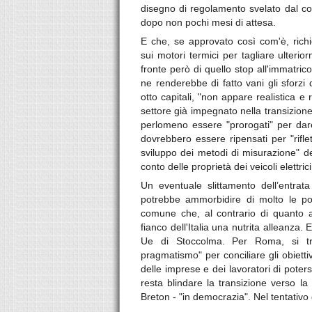
disegno di regolamento svelato dal c
dopo non pochi mesi di attesa.
E che, se approvato così com'è, richi
sui motori termici per tagliare ulterio
fronte però di quello stop all'immatri
ne renderebbe di fatto vani gli sforzi
otto capitali, "non appare realistica e r
settore già impegnato nella transizione
perlomeno essere "prorogati" per dare
dovrebbero essere ripensati per "riflett
sviluppo dei metodi di misurazione" de
conto delle proprietà dei veicoli elettrici
Un eventuale slittamento dell’entrat
potrebbe ammorbidire di molto le pos
comune che, al contrario di quanto ac
fianco dell'Italia una nutrita alleanza.
Ue di Stoccolma. Per Roma, si tr
pragmatismo" per conciliare gli obiettiv
delle imprese e dei lavoratori di poter
resta blindare la transizione verso la
Breton - "in democrazia". Nel tentativ