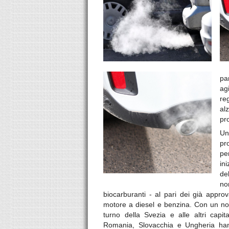
pa
ag
re
al
pr
Un
pr
pe
in
de
no
biocarburanti - al pari dei già approv
motore a diesel e benzina. Con un no
turno della Svezia e alle altri capita
Romania, Slovacchia e Ungheria han