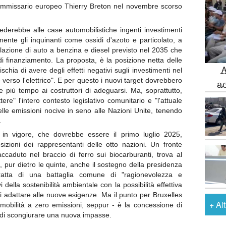
ommissario europeo Thierry Breton nel novembre scorso
ederebbe alle case automobilistiche ingenti investimenti
rmente gli inquinanti come ossidi d'azoto e particolato, a
colazione di auto a benzina e diesel previsto nel 2035 che
 di finanziamento. La proposta, è la posizione netta delle
A
ischia di avere degli effetti negativi sugli investimenti nel
 verso l'elettrico". E per questo i nuovi target dovrebbero
a
 più tempo ai costruttori di adeguarsi. Ma, soprattutto,
ere" l'intero contesto legislativo comunitario e "l'attuale
lle emissioni nocive in seno alle Nazioni Unite, tenendo
.
a in vigore, che dovrebbe essere il primo luglio 2025,
izioni dei rappresentanti delle otto nazioni. Un fronte
caduto nel braccio di ferro sui biocarburanti, trova al
 E, pur dietro le quinte, anche il sostegno della presidenza
atta di una battaglia comune di "ragionevolezza e
i della sostenibilità ambientale con la possibilità effettiva
si adattare alle nuove esigenze. Ma il punto per Bruxelles
+
Al
 mobilità a zero emissioni, seppur - è la concessione di
o di scongiurare una nuova impasse.