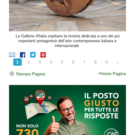
Le Gallerie d'Italia ospitano la mostra dedicata a uno dei più
importanti protagonisti dell’arte contemporanea italiana e
internazionale
1
2
3
4
5
6
7
8
9
»
Inizio Pagina
Stampa Pagina