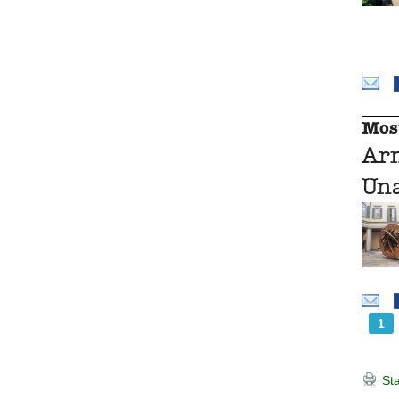
Mos
Ar
Una
1
Sta