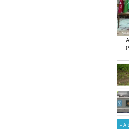
A
P
+
Al