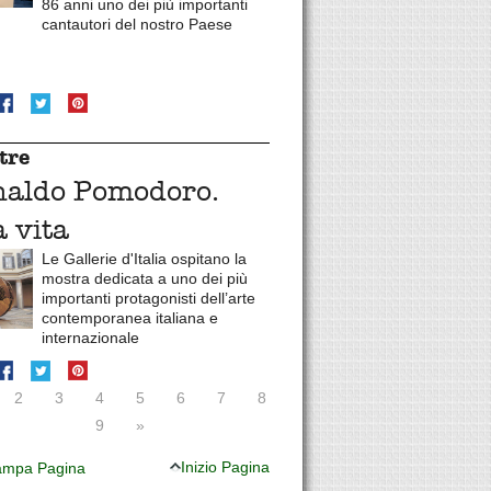
86 anni uno dei più importanti
cantautori del nostro Paese
tre
naldo Pomodoro.
 vita
Le Gallerie d'Italia ospitano la
mostra dedicata a uno dei più
importanti protagonisti dell’arte
contemporanea italiana e
internazionale
2
3
4
5
6
7
8
9
»
Inizio Pagina
mpa Pagina