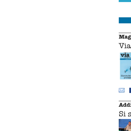
Mag
Via
Addi
Si 