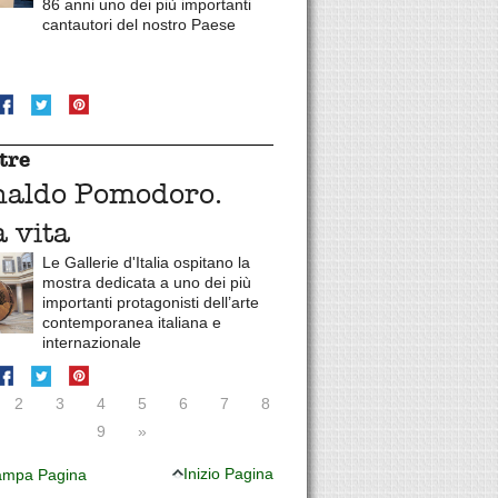
86 anni uno dei più importanti
cantautori del nostro Paese
tre
naldo Pomodoro.
 vita
Le Gallerie d'Italia ospitano la
mostra dedicata a uno dei più
importanti protagonisti dell’arte
contemporanea italiana e
internazionale
2
3
4
5
6
7
8
9
»
Inizio Pagina
mpa Pagina