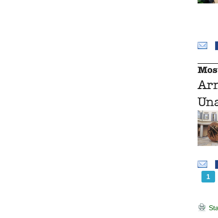
Mos
Ar
Una
1
Sta