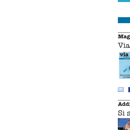
Mag
Via
Addi
Si 