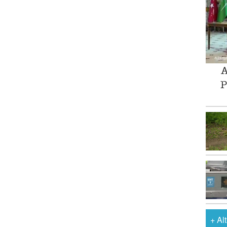
A
P
+
Al