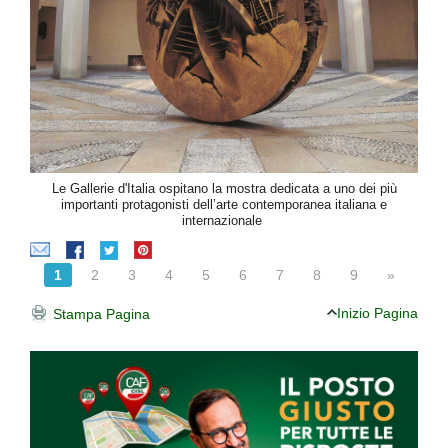
Le Gallerie d'Italia ospitano la mostra dedicata a uno dei più
importanti protagonisti dell’arte contemporanea italiana e
internazionale
1
2
3
4
5
6
7
8
9
»
Inizio Pagina
Stampa Pagina