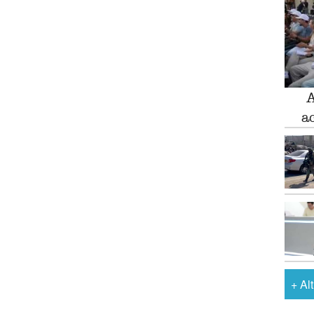
A
a
+
Al