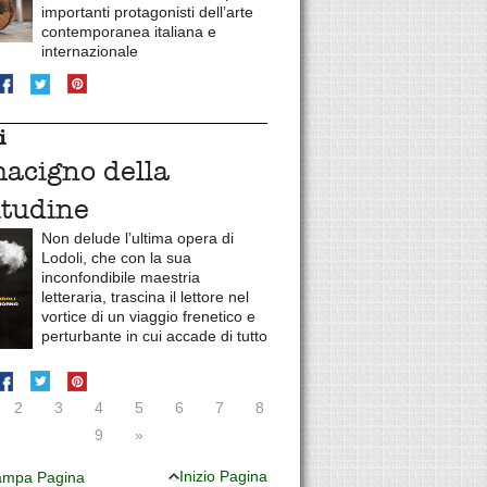
importanti protagonisti dell’arte
contemporanea italiana e
internazionale
i
macigno della
itudine
Non delude l’ultima opera di
Lodoli, che con la sua
inconfondibile maestria
letteraria, trascina il lettore nel
vortice di un viaggio frenetico e
perturbante in cui accade di tutto
2
3
4
5
6
7
8
9
»
Inizio Pagina
mpa Pagina