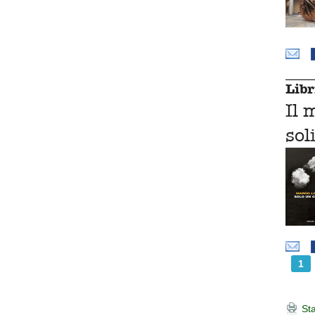
Libr
Il 
sol
1
Sta