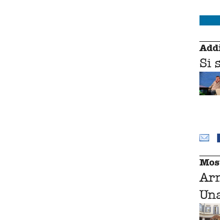
Addi
Si 
Mos
Ar
Una