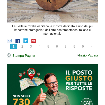
Le Gallerie d'Italia ospitano la mostra dedicata a uno dei più
importanti protagonisti dell’arte contemporanea italiana e
internazionale
1
2
3
4
5
6
7
8
9
»
Inizio Pagina
Stampa Pagina