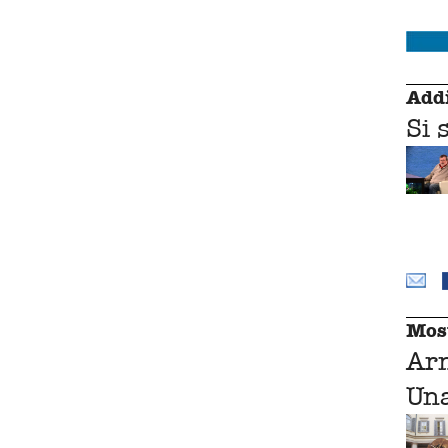
Addi
Si 
Mos
Ar
Una