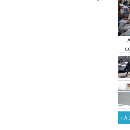
A
a
+
Al