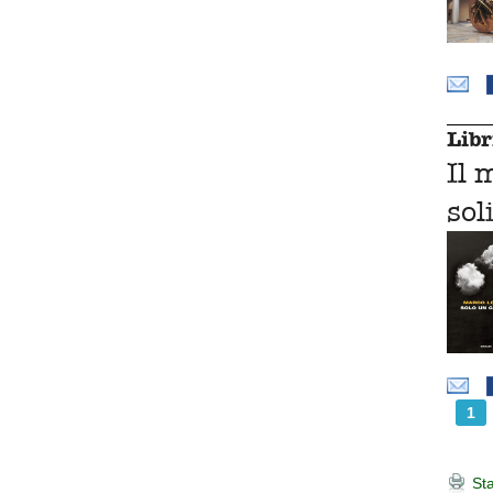
Libr
Il 
sol
1
Sta