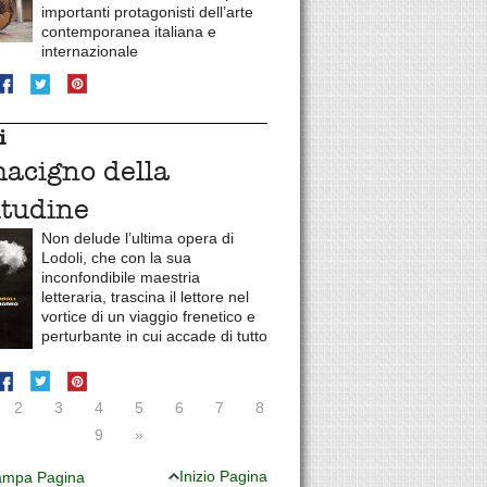
importanti protagonisti dell’arte
contemporanea italiana e
internazionale
i
macigno della
itudine
Non delude l’ultima opera di
Lodoli, che con la sua
inconfondibile maestria
letteraria, trascina il lettore nel
vortice di un viaggio frenetico e
perturbante in cui accade di tutto
2
3
4
5
6
7
8
9
»
Inizio Pagina
mpa Pagina