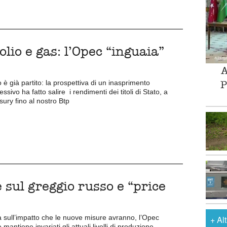
olio e gas: l’Opec “inguaia”
A
P
 è già partito: la prospettiva di un inasprimento
sivo ha fatto salire i rendimenti dei titoli di Stato, a
sury fino al nostro Btp
sul greggio russo e “price
a sull’impatto che le nuove misure avranno, l’Opec
+
Al
antiene invariati gli attuali livelli di produzione,