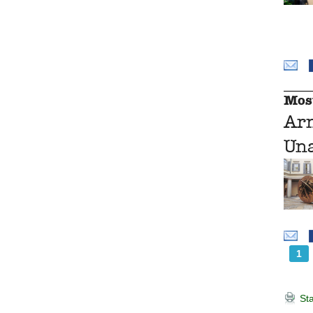
Mos
Ar
Una
1
Sta