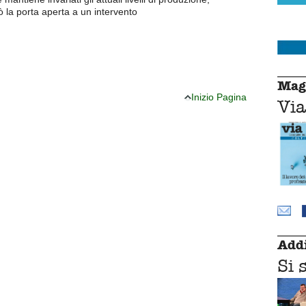
ò la porta aperta a un intervento
Mag
Inizio Pagina
Via
Addi
Si 