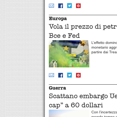
Europa
Vola il prezzo di petr
Bce e Fed
L’effetto domino
monetario aggres
partire dai Trea
Guerra
Scattano embargo Ue 
cap” a 60 dollari
Con l’incertezz
prende tempo e m