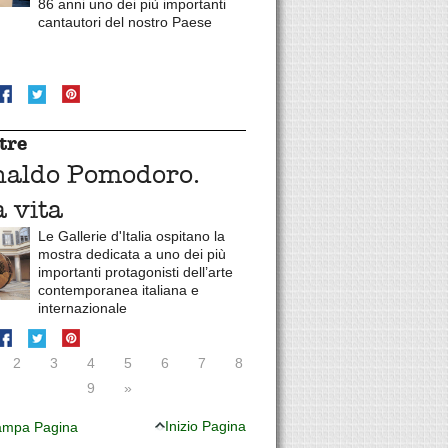
86 anni uno dei più importanti
cantautori del nostro Paese
tre
naldo Pomodoro.
 vita
Le Gallerie d'Italia ospitano la
mostra dedicata a uno dei più
importanti protagonisti dell’arte
contemporanea italiana e
internazionale
2
3
4
5
6
7
8
9
»
Inizio Pagina
mpa Pagina