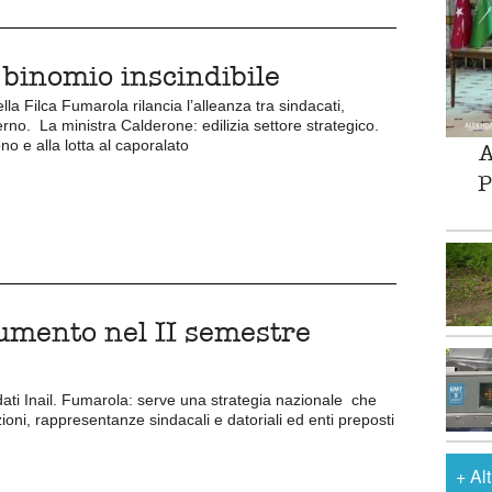
, binomio inscindibile
la Filca Fumarola rilancia l’alleanza tra sindacati,
no. La ministra Calderone: edilizia settore strategico.
no e alla lotta al caporalato
A
P
aumento nel II semestre
dati Inail. Fumarola: serve una strategia nazionale che
zioni, rappresentanze sindacali e datoriali ed enti preposti
+
Al