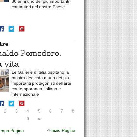
86 anni uno dei più importanti
cantautori del nostro Paese
tre
naldo Pomodoro.
 vita
Le Gallerie d'Italia ospitano la
mostra dedicata a uno dei più
importanti protagonisti dell’arte
contemporanea italiana e
internazionale
2
3
4
5
6
7
8
9
»
Inizio Pagina
mpa Pagina