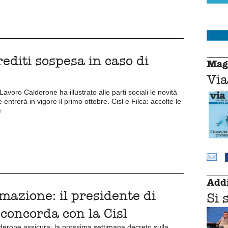
rediti sospesa in caso di
Mag
Via
Lavoro Calderone ha illustrato alle parti sociali le novità
entrerà in vigore il primo ottobre. Cisl e Filca: accolte le
e
Addi
rmazione: il presidente di
Si 
 concorda con la Cisl
derone assicura: la prossima settimana decreto sulla