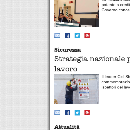
patente a credi
Governo concerti
Sicurezza
Strategia nazionale p
lavoro
Il leader Cisl S
commemorazione
ispettori del l
Attualità