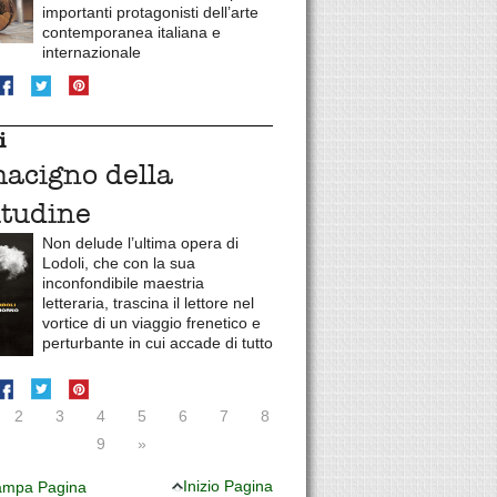
importanti protagonisti dell’arte
contemporanea italiana e
internazionale
i
macigno della
itudine
Non delude l’ultima opera di
Lodoli, che con la sua
inconfondibile maestria
letteraria, trascina il lettore nel
vortice di un viaggio frenetico e
perturbante in cui accade di tutto
2
3
4
5
6
7
8
9
»
Inizio Pagina
mpa Pagina