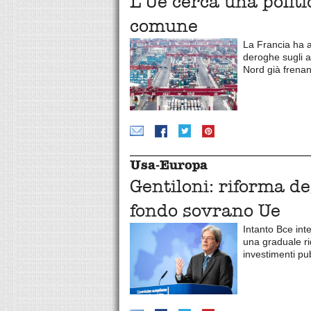
L’Ue cerca una politi
comune
La Francia ha a
deroghe sugli ai
Nord già frena
Usa-Europa
Gentiloni: riforma de
fondo sovrano Ue
Intanto Bce int
una graduale ri
investimenti pub