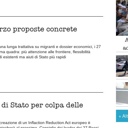
rzo proposte concrete
A
a
una lunga trattativa su migranti e dossier economici, i 27
a quadra: più attenzione alle frontiere, flessibilità
di esistenti ma aiuti di Stato più rapidi
 di Stato per colpa delle
+
Al
 creazione di un Inflaction Reduction Act europeo è
giocherà al prossimo Consiglio dei leader dei 27 Paesi