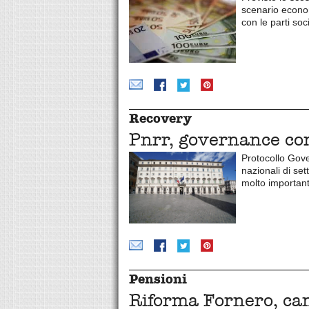
scenario econo
con le parti soci
Recovery
Pnrr, governance c
Protocollo Gover
nazionali di set
molto important
Pensioni
Riforma Fornero, ca