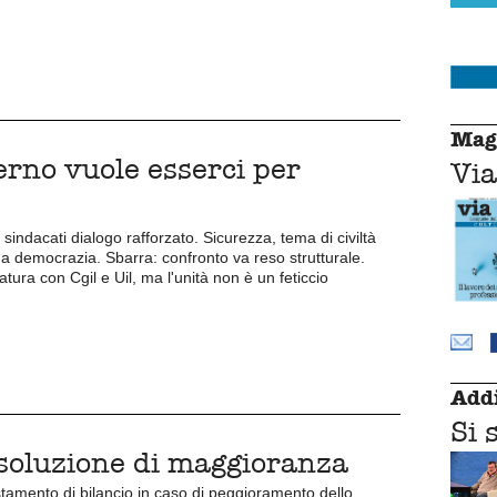
Mag
erno vuole esserci per
Via
i sindacati dialogo rafforzato. Sicurezza, tema di civiltà
na democrazia. Sbarra: confronto va reso strutturale.
ura con Cgil e Uil, ma l'unità non è un feticcio
Addi
Si 
risoluzione di maggioranza
stamento di bilancio in caso di peggioramento dello