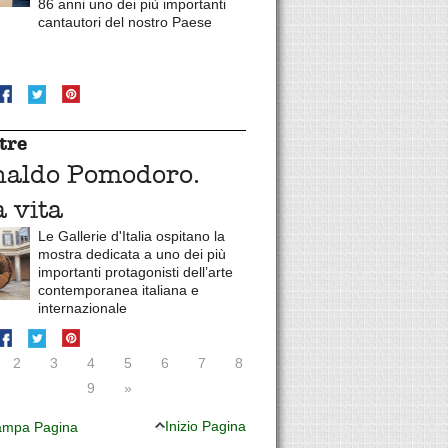
86 anni uno dei più importanti
cantautori del nostro Paese
tre
naldo Pomodoro.
 vita
Le Gallerie d'Italia ospitano la
mostra dedicata a uno dei più
importanti protagonisti dell’arte
contemporanea italiana e
internazionale
2
3
4
5
6
7
8
9
»
Inizio Pagina
mpa Pagina