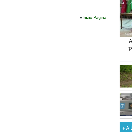
Inizio Pagina
A
P
+
Al