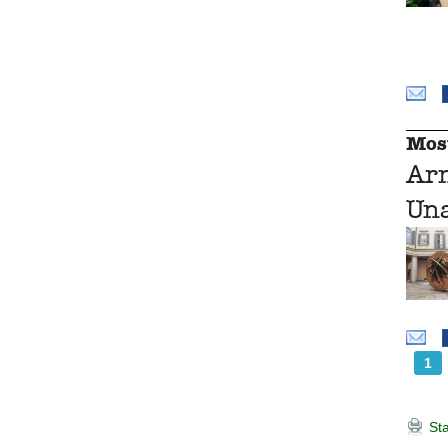
Mos
Ar
Una
1
Sta