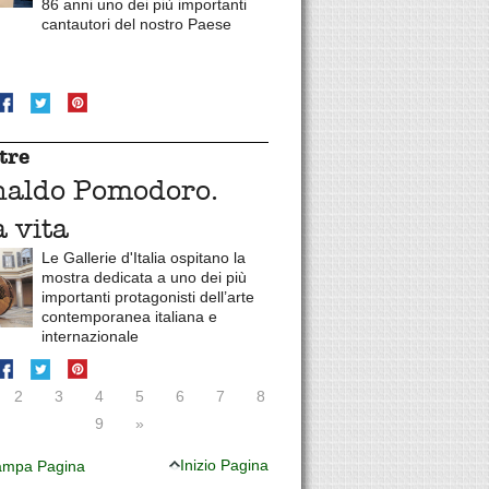
86 anni uno dei più importanti
cantautori del nostro Paese
tre
naldo Pomodoro.
 vita
Le Gallerie d'Italia ospitano la
mostra dedicata a uno dei più
importanti protagonisti dell’arte
contemporanea italiana e
internazionale
2
3
4
5
6
7
8
9
»
Inizio Pagina
mpa Pagina