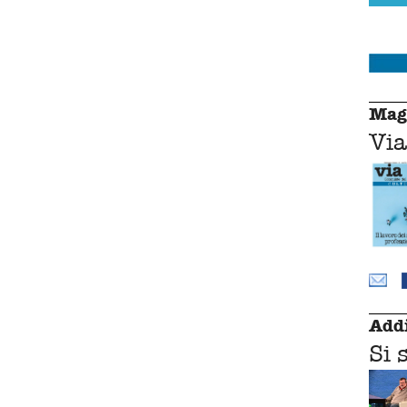
Mag
Via
Addi
Si 