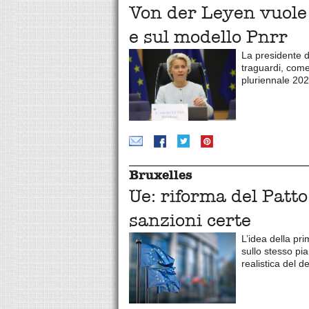
Von der Leyen vuole u
e sul modello Pnrr
La presidente d
traguardi, come
pluriennale 20
Bruxelles
Ue: riforma del Patto 
sanzioni certe
L’idea della pr
sullo stesso pi
realistica del d