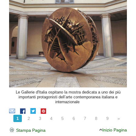
Le Gallerie d'Italia ospitano la mostra dedicata a uno dei più
importanti protagonisti dell’arte contemporanea italiana e
internazionale
1
2
3
4
5
6
7
8
9
»
Inizio Pagina
Stampa Pagina