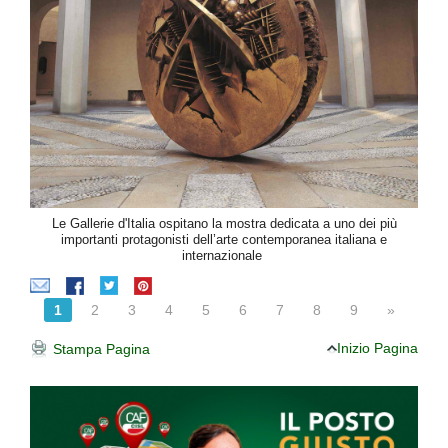
Le Gallerie d'Italia ospitano la mostra dedicata a uno dei più
importanti protagonisti dell’arte contemporanea italiana e
internazionale
1
2
3
4
5
6
7
8
9
»
Inizio Pagina
Stampa Pagina