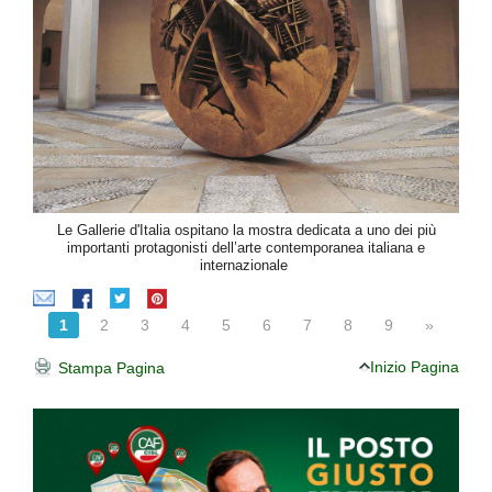
Le Gallerie d'Italia ospitano la mostra dedicata a uno dei più
importanti protagonisti dell’arte contemporanea italiana e
internazionale
1
2
3
4
5
6
7
8
9
»
Inizio Pagina
Stampa Pagina