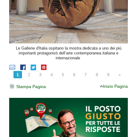
Le Gallerie d'Italia ospitano la mostra dedicata a uno dei più
importanti protagonisti dell’arte contemporanea italiana e
internazionale
1
2
3
4
5
6
7
8
9
»
Inizio Pagina
Stampa Pagina