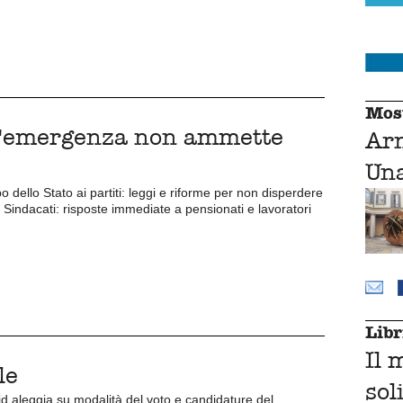
Mos
 l'emergenza non ammette
Ar
Una
 dello Stato ai partiti: leggi e riforme per non disperdere
. Sindacati: risposte immediate a pensionati e lavoratori
Libr
Il 
lle
sol
id aleggia su modalità del voto e candidature del