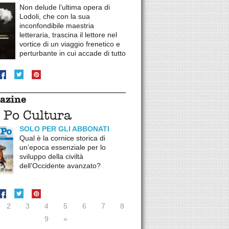
Non delude l’ultima opera di
Lodoli, che con la sua
inconfondibile maestria
letteraria, trascina il lettore nel
vortice di un viaggio frenetico e
perturbante in cui accade di tutto
azine
 Po Cultura
SOLO PER GLI ABBONATI
Qual è la cornice storica di
un’epoca essenziale per lo
sviluppo della civiltà
dell’Occidente avanzato?
2
3
4
5
6
7
8
9
»