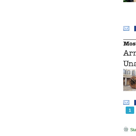
Mos
Ar
Una
1
Sta