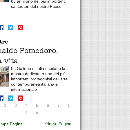
86 anni uno dei più importanti
cantautori del nostro Paese
tre
naldo Pomodoro.
 vita
Le Gallerie d'Italia ospitano la
mostra dedicata a uno dei più
importanti protagonisti dell’arte
contemporanea italiana e
internazionale
2
3
4
5
6
7
8
9
»
Inizio Pagina
mpa Pagina