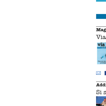
Mag
Via
Addi
Si 