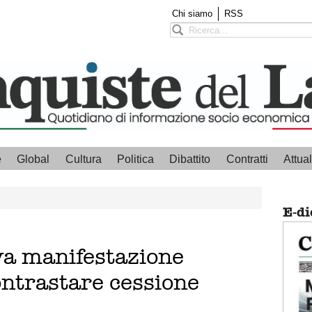
Chi siamo
RSS
e
Global
Cultura
Politica
Dibattito
Contratti
Attual
E-di
va manifestazione
ontrastare cessione