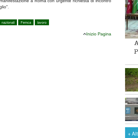
manifestazione a Roma con urgente richiesta di incontro
lio".
nazionali
Femca
lavoro
Inizio Pagina
A
P
+
Al