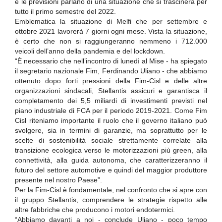
e le previsioni parlano di una situazione che si trascinerà per
tutto il primo semestre del 2022.
Emblematica la situazione di Melfi che per settembre e
ottobre 2021 lavorerà 7 giorni ogni mese. Vista la situazione,
è certo che non si raggiungeranno nemmeno i 712.000
veicoli dell’anno della pandemia e del lockdown.
“È necessario che nell’incontro di lunedì al Mise - ha spiegato
il segretario nazionale Fim, Ferdinando Uliano - che abbiamo
ottenuto dopo forti pressioni della Fim-Cisl e delle altre
organizzazioni sindacali, Stellantis assicuri e garantisca il
completamento dei 5,5 miliardi di investimenti previsti nel
piano industriale di FCA per il periodo 2019-2021. Come Fim
Cisl riteniamo importante il ruolo che il governo italiano può
svolgere, sia in termini di garanzie, ma soprattutto per le
scelte di sostenibilità sociale strettamente correlate alla
transizione ecologica verso le motorizzazioni più green, alla
connettività, alla guida autonoma, che caratterizzeranno il
futuro del settore automotive e quindi del maggior produttore
presente nel nostro Paese”.
Per la Fim-Cisl è fondamentale, nel confronto che si apre con
il gruppo Stellantis, comprendere le strategie rispetto alle
altre fabbriche che producono i motori endotermici.
“Abbiamo davanti a noi - conclude Uliano - poco tempo