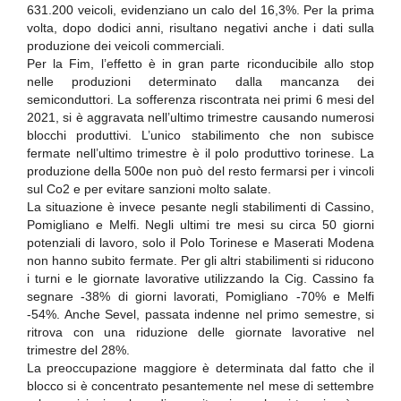
631.200 veicoli, evidenziano un calo del 16,3%. Per la prima
volta, dopo dodici anni, risultano negativi anche i dati sulla
produzione dei veicoli commerciali.
Per la Fim, l’effetto è in gran parte riconducibile allo stop
nelle produzioni determinato dalla mancanza dei
semiconduttori. La sofferenza riscontrata nei primi 6 mesi del
2021, si è aggravata nell’ultimo trimestre causando numerosi
blocchi produttivi. L’unico stabilimento che non subisce
fermate nell’ultimo trimestre è il polo produttivo torinese. La
produzione della 500e non può del resto fermarsi per i vincoli
sul Co2 e per evitare sanzioni molto salate.
La situazione è invece pesante negli stabilimenti di Cassino,
Pomigliano e Melfi. Negli ultimi tre mesi su circa 50 giorni
potenziali di lavoro, solo il Polo Torinese e Maserati Modena
non hanno subito fermate. Per gli altri stabilimenti si riducono
i turni e le giornate lavorative utilizzando la Cig. Cassino fa
segnare -38% di giorni lavorati, Pomigliano -70% e Melfi
-54%. Anche Sevel, passata indenne nel primo semestre, si
ritrova con una riduzione delle giornate lavorative nel
trimestre del 28%.
La preoccupazione maggiore è determinata dal fatto che il
blocco si è concentrato pesantemente nel mese di settembre