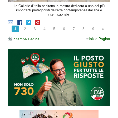
Le Gallerie d'Italia ospitano la mostra dedicata a uno dei più
importanti protagonisti dell’arte contemporanea italiana e
internazionale
1
2
3
4
5
6
7
8
9
»
Inizio Pagina
Stampa Pagina