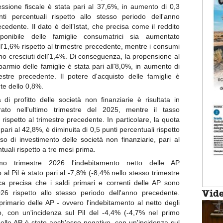
essione fiscale è stata pari al 37,6%, in aumento di 0,3
nti percentuali rispetto allo stesso periodo dell'anno
ecedente. Il dato è dell’Istat, che precisa come il reddito
sponibile delle famiglie consumatrici sia aumentato
ll'1,6% rispetto al trimestre precedente, mentre i consumi
no cresciuti dell'1,4%. Di conseguenza, la propensione al
sparmio delle famiglie è stata pari all'8,0%, in aumento di
mestre precedente. Il potere d'acquisto delle famiglie è
nte dello 0,8%.
a di profitto delle società non finanziarie è risultata in
rato nell'ultimo trimestre del 2025, mentre il tasso
 rispetto al trimestre precedente. In particolare, la quota
, pari al 42,8%, è diminuita di 0,5 punti percentuali rispetto
so di investimento delle società non finanziarie, pari al
uali rispetto a tre mesi prima.
o trimestre 2026 l'indebitamento netto delle AP
 al Pil è stato pari al -7,8% (-8,4% nello stesso trimestre
stica precisa che i saldi primari e correnti delle AP sono
Vid
026 rispetto allo stesso periodo dell'anno precedente.
 primario delle AP - ovvero l'indebitamento al netto degli
ivo, con un'incidenza sul Pil del -4,4% (-4,7% nel primo
 delle AP è stato anch'esso negativo, con un'incidenza sul