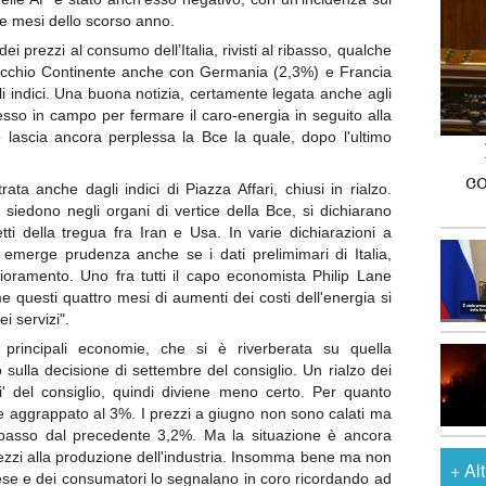
tre mesi dello scorso anno.
dei prezzi al consumo dell’Italia, rivisti al ribasso, qualche
 Vecchio Continente anche con Germania (2,3%) e Francia
i indici. Una buona notizia, certamente legata anche agli
esso in campo per fermare il caro-energia in seguito alla
ò lascia ancora perplessa la Bce la quale, dopo l'ultimo
c
ata anche dagli indici di Piazza Affari, chiusi in rialzo.
e siedono negli organi di vertice della Bce, si dichiarano
etti della tregua fra Iran e Usa. In varie dichiarazioni a
, emerge prudenza anche se i dati prelimimari di Italia,
oramento. Uno fra tutti il capo economista Philip Lane
questi quattro mesi di aumenti dei costi dell'energia si
i servizi".
 principali economie, che si è riverberata su quella
ulla decisione di settembre del consiglio. Un rialzo dei
hi' del consiglio, quindi diviene meno certo. Per quanto
nque aggrappato al 3%. I prezzi a giugno non sono calati ma
ibasso dal precedente 3,2%. Ma la situazione è ancora
ezzi alla produzione dell'industria. Insomma bene ma non
+
Al
ese e dei consumatori lo segnalano in coro ricordando ad