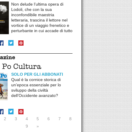
Non delude l’ultima opera di
Lodoli, che con la sua
inconfondibile maestria
letteraria, trascina il lettore nel
vortice di un viaggio frenetico e
perturbante in cui accade di tutto
azine
 Po Cultura
SOLO PER GLI ABBONATI
Qual è la cornice storica di
un’epoca essenziale per lo
sviluppo della civiltà
dell’Occidente avanzato?
2
3
4
5
6
7
8
9
»