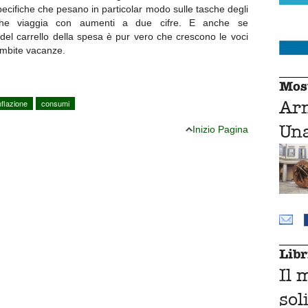
ecifiche che pesano in particolar modo sulle tasche degli
ità che viaggia con aumenti a due cifre. E anche se
del carrello della spesa è pur vero che crescono le voci
 ambite vacanze.
Mos
Ar
nflazione
consumi
Una
Inizio Pagina
Libr
Il 
sol