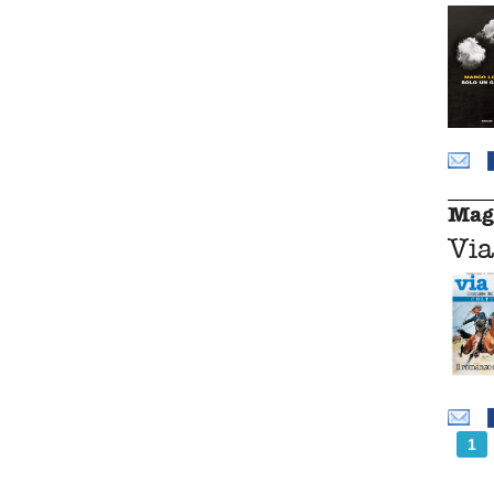
Mag
Via
1