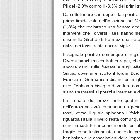
Pil del -2,9% contro il -3,3% dei primi 
Da sottolineare che dopo i dati positivi 
primo timido calo dell'inflazione nel
(1,8%) che registrano una frenata degl
interventi che i diversi Paesi hanno m
crisi nello Stretto di Hormuz che per
rialzo dei tassi, resta ancora vigile.
Il segnale positivo comunque è registr
Diversi banchieri centrali europei, ch
ancora cauti sulla frenata e sugli eff
Sintra, dove si è svolto il forum Bce
Francia e Germania indicano un migli
dice: "Abbiamo bisogno di vedere come 
siano trasmessi ai prezzi alimentari e de
La frenata dei prezzi nelle quattro
dell'eurozona avrà comunque un peso s
tassi, verso il quale spingono i 'falc
riguarda l'Italia il livello resta comu
sono rimasti fermi consentendo un r
fragile come testimoniato anche dai pr
benissimo e le associazioni delle impr