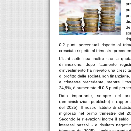
pr
pu
pr
di
de
so
ri
0,2 punti percentuali rispetto al tri
cresciuto rispetto al trimestre precede
L'Istat sottolinea inoltre che la quot
diminuzione, dopo l'aumento regist
d'investimento ha rilevato una crescita
di profitto delle società non finanziarie
al trimestre precedente, mentre il tas
24,9%, è aumentato di 0,3 punti percent
Dato importante, sempre nel prim
(amministrazioni pubbliche) in rapporto
del 2025). Il nostro Istituto di stati
migliorati nel primo trimestre del 2
Secondo le rilevazioni inoltre il saldo
interessi passivi - è risultato negat
trimestre del 2025). Il saldo corrente