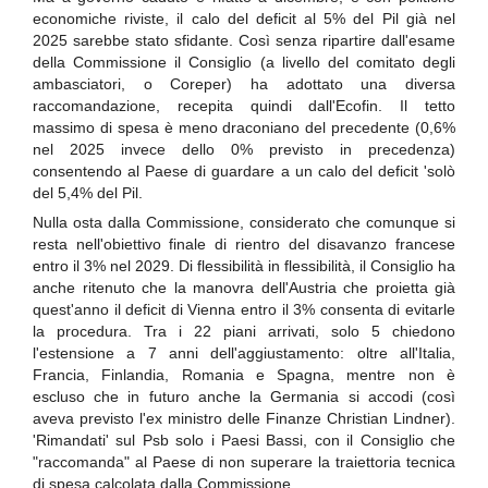
economiche riviste, il calo del deficit al 5% del Pil già nel
2025 sarebbe stato sfidante. Così senza ripartire dall'esame
della Commissione il Consiglio (a livello del comitato degli
ambasciatori, o Coreper) ha adottato una diversa
raccomandazione, recepita quindi dall'Ecofin. Il tetto
massimo di spesa è meno draconiano del precedente (0,6%
nel 2025 invece dello 0% previsto in precedenza)
consentendo al Paese di guardare a un calo del deficit 'solò
del 5,4% del Pil.
Nulla osta dalla Commissione, considerato che comunque si
resta nell'obiettivo finale di rientro del disavanzo francese
entro il 3% nel 2029. Di flessibilità in flessibilità, il Consiglio ha
anche ritenuto che la manovra dell'Austria che proietta già
quest'anno il deficit di Vienna entro il 3% consenta di evitarle
la procedura. Tra i 22 piani arrivati, solo 5 chiedono
l'estensione a 7 anni dell'aggiustamento: oltre all'Italia,
Francia, Finlandia, Romania e Spagna, mentre non è
escluso che in futuro anche la Germania si accodi (così
aveva previsto l'ex ministro delle Finanze Christian Lindner).
'Rimandati' sul Psb solo i Paesi Bassi, con il Consiglio che
"raccomanda" al Paese di non superare la traiettoria tecnica
di spesa calcolata dalla Commissione.