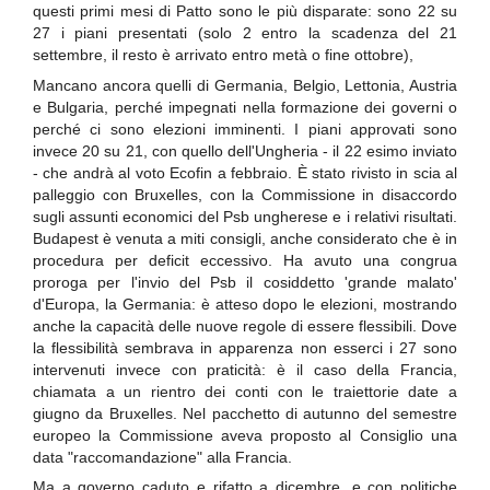
questi primi mesi di Patto sono le più disparate: sono 22 su
27 i piani presentati (solo 2 entro la scadenza del 21
settembre, il resto è arrivato entro metà o fine ottobre),
Mancano ancora quelli di Germania, Belgio, Lettonia, Austria
e Bulgaria, perché impegnati nella formazione dei governi o
perché ci sono elezioni imminenti. I piani approvati sono
invece 20 su 21, con quello dell'Ungheria - il 22 esimo inviato
- che andrà al voto Ecofin a febbraio. È stato rivisto in scia al
palleggio con Bruxelles, con la Commissione in disaccordo
sugli assunti economici del Psb ungherese e i relativi risultati.
Budapest è venuta a miti consigli, anche considerato che è in
procedura per deficit eccessivo. Ha avuto una congrua
proroga per l'invio del Psb il cosiddetto 'grande malato'
d'Europa, la Germania: è atteso dopo le elezioni, mostrando
anche la capacità delle nuove regole di essere flessibili. Dove
la flessibilità sembrava in apparenza non esserci i 27 sono
intervenuti invece con praticità: è il caso della Francia,
chiamata a un rientro dei conti con le traiettorie date a
giugno da Bruxelles. Nel pacchetto di autunno del semestre
europeo la Commissione aveva proposto al Consiglio una
data "raccomandazione" alla Francia.
Ma a governo caduto e rifatto a dicembre, e con politiche