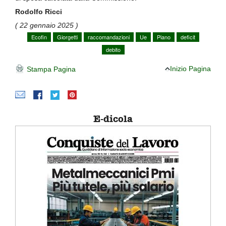
Rodolfo Ricci
( 22 gennaio 2025 )
Ecofin
Giorgetti
raccomandazioni
Ue
Piano
deficit
debito
Inizio Pagina
Stampa Pagina
E-dicola