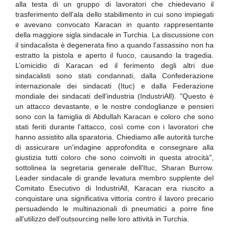
alla testa di un gruppo di lavoratori che chiedevano il
trasferimento dell'ala dello stabilimento in cui sono impiegati
e avevano convocato Karacan in quanto rappresentante
della maggiore sigla sindacale in Turchia. La discussione con
il sindacalista è degenerata fino a quando l'assassino non ha
estratto la pistola e aperto il fuoco, causando la tragedia.
L’omicidio di Karacan ed il ferimento degli altri due
sindacalisti sono stati condannati, dalla Confederazione
internazionale dei sindacati (Ituc) e dalla Federazione
mondiale dei sindacati dell’industria (IndustriAll). "Questo è
un attacco devastante, e le nostre condoglianze e pensieri
sono con la famiglia di Abdullah Karacan e coloro che sono
stati feriti durante l'attacco, così come con i lavoratori che
hanno assistito alla sparatoria. Chiediamo alle autorità turche
di assicurare un'indagine approfondita e consegnare alla
giustizia tutti coloro che sono coinvolti in questa atrocità",
sottolinea la segretaria generale dell'Ituc, Sharan Burrow.
Leader sindacale di grande levatura membro supplente del
Comitato Esecutivo di IndustriAll, Karacan era riuscito a
conquistare una significativa vittoria contro il lavoro precario
persuadendo le multinazionali di pneumatici a porre fine
all'utilizzo dell’outsourcing nelle loro attività in Turchia.