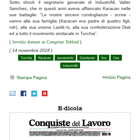
Sotto shock il segretario generale di IndustriAll, Valter
Sanches, che in questi anni aveva affiancato Karacan nelle
sue battaglie. “Le nostre sincere condoglianze - scrive -
vanno alla sua famiglia (Karacan era padre di quattro figli,
ndr), alla sua unione Lastik-Is, alla sua confederazione Disk
ed a tutto il movimento sindacale in Turchia”.
(
Servizio domani su Conquiste Tabloid
)
( 14 novembre 2018 )
Turchia
Karacan
assassinio
Goodyear
Ituc
Ces
IndustriAll
Inizio Pagina
Stampa Pagina
E-dicola