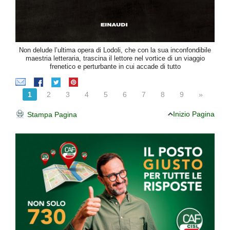
Non delude l’ultima opera di Lodoli, che con la sua inconfondibile
maestria letteraria, trascina il lettore nel vortice di un viaggio
frenetico e perturbante in cui accade di tutto
1
2
3
4
5
6
7
8
9
»
Inizio Pagina
Stampa Pagina