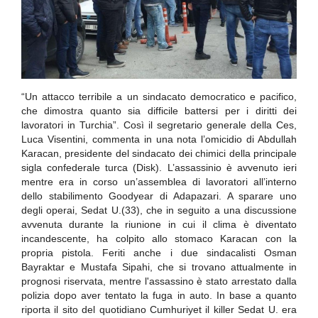
“Un attacco terribile a un sindacato democratico e pacifico,
che dimostra quanto sia difficile battersi per i diritti dei
lavoratori in Turchia”. Così il segretario generale della Ces,
Luca Visentini, commenta in una nota l’omicidio di Abdullah
Karacan, presidente del sindacato dei chimici della principale
sigla confederale turca (Disk). L’assassinio è avvenuto ieri
mentre era in corso un’assemblea di lavoratori all’interno
dello stabilimento Goodyear di Adapazari. A sparare uno
degli operai, Sedat U.(33), che in seguito a una discussione
avvenuta durante la riunione in cui il clima è diventato
incandescente, ha colpito allo stomaco Karacan con la
propria pistola. Feriti anche i due sindacalisti Osman
Bayraktar e Mustafa Sipahi, che si trovano attualmente in
prognosi riservata, mentre l'assassino è stato arrestato dalla
polizia dopo aver tentato la fuga in auto. In base a quanto
riporta il sito del quotidiano Cumhuriyet il killer Sedat U. era