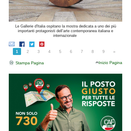
Le Gallerie d'Italia ospitano la mostra dedicata a uno dei più
importanti protagonisti dell’arte contemporanea italiana e
internazionale
1
2
3
4
5
6
7
8
9
»
Inizio Pagina
Stampa Pagina