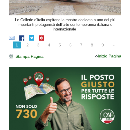
Le Gallerie d'Italia ospitano la mostra dedicata a uno dei più
importanti protagonisti dell’arte contemporanea italiana e
internazionale
1
2
3
4
5
6
7
8
9
»
Inizio Pagina
Stampa Pagina