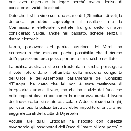
non aver rispettato la legge perché aveva deciso di
considerare valide le schede.
Dato che il sì ha vinto con uno scarto di 1,25 milioni di voti, la
denuncia potrebbe capovolgere il risultato, ma la
Commissione elettorale centrale ha già detto di aver
considerato valide, anche nel passato, schede senza il
timbro elettorale.
Korun, portavoce del partito austriaco dei Verdi, ha
riconosciuto che esistono poche possibilità che il ricorso
dell'opposizione turca possa portare a un qualche risultato.
La politica austriaca, che si è trasferita in Turchia per seguire
il voto referendario nell'ambito della missione congiunta
dell'Osce e dell'Assemblea parlamentare del Consiglio
d'Europa, ha detto che lei non è stata testimone di
irregolarità durante il voto; ma che ha notizie del fatto che
nelle regioni dove si concentra la minoranza curda il lavoro
degli osservatori sia stato ostacolato. A due dei suoi colleghi,
per esempio, la polizia turca avrebbe impedito di entrare nei
seggi elettorali della città di Diyarbakir.
Accuse alle quali Erdogan ha risposto con durezza
avvertendo gli osservatori dell'Osce di “stare al loro posto” e