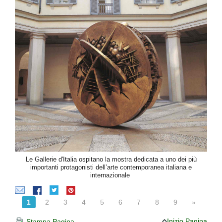
Le Gallerie d'Italia ospitano la mostra dedicata a uno dei più
importanti protagonisti dell’arte contemporanea italiana e
internazionale
1
2
3
4
5
6
7
8
9
»
Inizio Pagina
Stampa Pagina