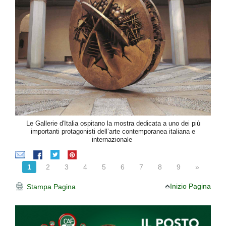
Le Gallerie d'Italia ospitano la mostra dedicata a uno dei più
importanti protagonisti dell’arte contemporanea italiana e
internazionale
1
2
3
4
5
6
7
8
9
»
Inizio Pagina
Stampa Pagina