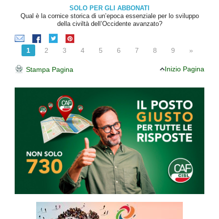
SOLO PER GLI ABBONATI
Qual è la cornice storica di un’epoca essenziale per lo sviluppo
della civiltà dell’Occidente avanzato?
1
2
3
4
5
6
7
8
9
»
Inizio Pagina
Stampa Pagina