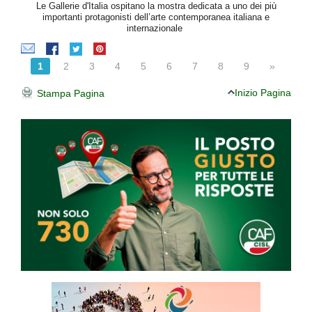
Le Gallerie d'Italia ospitano la mostra dedicata a uno dei più
importanti protagonisti dell’arte contemporanea italiana e
internazionale
1
2
3
4
5
6
7
8
9
»
Inizio Pagina
Stampa Pagina