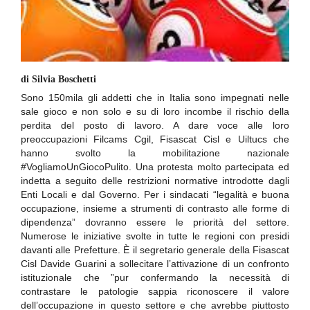
di Silvia Boschetti
Sono 150mila gli addetti che in Italia sono impegnati nelle
sale gioco e non solo e su di loro incombe il rischio della
perdita del posto di lavoro. A dare voce alle loro
preoccupazioni Filcams Cgil, Fisascat Cisl e Uiltucs che
hanno svolto la mobilitazione nazionale
#VogliamoUnGiocoPulito. Una protesta molto partecipata ed
indetta a seguito delle restrizioni normative introdotte dagli
Enti Locali e dal Governo. Per i sindacati “legalità e buona
occupazione, insieme a strumenti di contrasto alle forme di
dipendenza” dovranno essere le priorità del settore.
Numerose le iniziative svolte in tutte le regioni con presidi
davanti alle Prefetture. È il segretario generale della Fisascat
Cisl Davide Guarini a sollecitare l’attivazione di un confronto
istituzionale che ”pur confermando la necessità di
contrastare le patologie sappia riconoscere il valore
dell’occupazione in questo settore e che avrebbe piuttosto