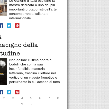
Le Gallerie d'Italia ospitano la
mostra dedicata a uno dei più
importanti protagonisti dell’arte
contemporanea italiana e
internazionale
i
macigno della
itudine
Non delude l’ultima opera di
Lodoli, che con la sua
inconfondibile maestria
letteraria, trascina il lettore nel
vortice di un viaggio frenetico e
perturbante in cui accade di tutto
2
3
4
5
6
7
8
9
»