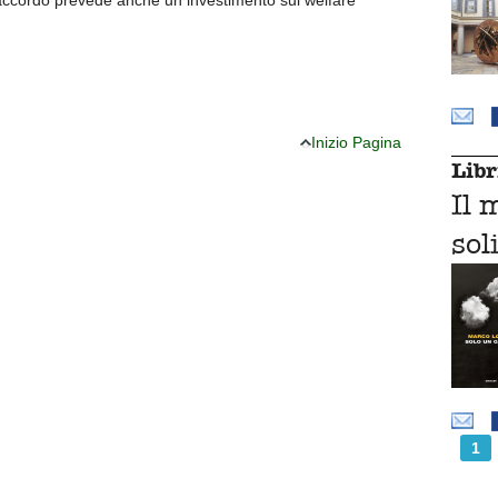
Inizio Pagina
Libr
Il 
sol
1