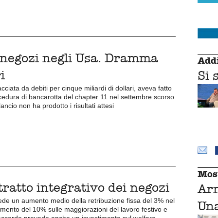
i negozi negli Usa. Dramma
Addi
i
Si 
cciata da debiti per cinque miliardi di dollari, aveva fatto
ocedura di bancarotta del chapter 11 nel settembre scorso
lancio non ha prodotto i risultati attesi
Mos
ratto integrativo dei negozi
Ar
ede un aumento medio della retribuzione fissa del 3% nel
Una
mento del 10% sulle maggiorazioni del lavoro festivo e
accordo prevede anche un investimento sul welfare