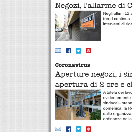
Negozi, l'allarme d
Negli ultimi 12 
trend continua.
interventi di r
Coronavirus
Aperture negozi, i s
apertura di 2 ore e 
A tutela dei la
evidentemente l
sindacali- stan
domenica; la R
dalle organizzaz
ordinanza nello