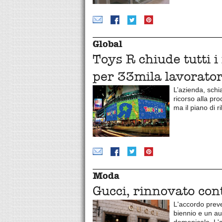
Global
Toys R chiude tutti 
per 33mila lavorator
L’azienda, schia
ricorso alla pr
ma il piano di ri
Moda
Gucci, rinnovato cont
L'accordo prev
biennio e un au
domenicale. L'