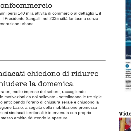
i Confcommercio
anni persi 140 mila attività di commercio al dettaglio E il
 Il Presidente Sangalli: nel 2035 città fantasma senza
igenerazione urbana
indacati chiedono di ridurre
chiudere la domenica
voratori, molte imprese del settore, raccogliendo
e motivazioni da noi sollevate - sottolineano le tre sigle
no anticipando l’orario di chiusura serale e chiudono la
egione Lazio, a seguito della mobilitazione promossa
Vid
ioni sindacali territoriali è intervenuta con propria
 stesso ambito riducendo le aperture