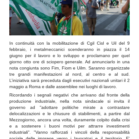
In continuità con la mobilitazione di Cgil Cisl e Uil del 9
febbraio, i metalmeccanici scenderanno in piazza il 14
giugno per il lavoro e lo sviluppo e proclamano per quel
giorno otto ore di sciopero generale. Ad annunciarlo in una
nota congiunta sono Fim, Fiom e Uilm. Saranno organizzate
tre grandi manifestazioni al nord, al centro e al sud.
L’iniziativa sarà preceduta dagli esecutivi nazionali unitari il 2
maggio a Roma e dalle assemblee nei luoghi di lavoro.
Ricordando i segnali negativi che arrivano dal fronte della
produzione industriale, nella nota sindacale si invita il
governo ad "adottare politiche mirate a contrastare
delocalizzazioni e le chiusure di stabilimenti, a partire dal
Mezzogiorno, ancora una volta, duramente colpito dalla crisi
e a sostenere i buoni motivi per attrarre investimenti
industriali". "Vanno rafforzati i vincoli della responsabilità
sociale delle imprese verso i lavoratori e il territorio. E'