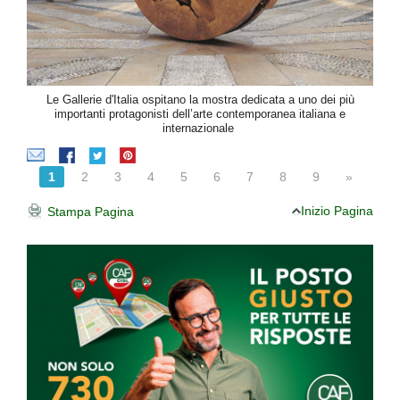
Le Gallerie d'Italia ospitano la mostra dedicata a uno dei più
importanti protagonisti dell’arte contemporanea italiana e
internazionale
1
2
3
4
5
6
7
8
9
»
Inizio Pagina
Stampa Pagina